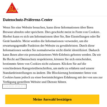
You are accessing "Sika Schweiz AG", it seems you are
accessing it from "Vereinigte Staaten". We have a dedicated
website for your country.
Datenschutz-Präferenz-Center
TO
Wenn Sie eine Website besuchen, kann diese Informationen über Ihren
STAY ON THE SIKA
SELECT A
Browser abrufen oder speichern. Dies geschieht meist in Form von Cookies.
SIKA
SCHWEIZ AG WEBSITE
COUNTRY
Hierbei kann es sich um Informationen über Sie, Ihre Einstellungen oder Ihr
USA
Gerät handeln. Meist werden die Informationen verwendet, um die
erwartungsgemäße Funktion der Website zu gewährleisten. Durch diese
Informationen werden Sie normalerweise nicht direkt identifiziert. Dadurch
Sika Schweiz AG
kann Ihnen aber ein personalisierteres Web-Erlebnis geboten werden. Da wir
Ihr Recht auf Datenschutz respektieren, können Sie sich entscheiden,
bestimmte Arten von Cookies nicht zulassen. Klicken Sie auf die
verschiedenen Kategorieüberschriften, um mehr zu erfahren und unsere
Standardeinstellungen zu ändern. Die Blockierung bestimmter Arten von
THERMALBAD
Cookies kann jedoch zu einer beeinträchtigten Erfahrung mit der von uns zur
Verfügung gestellten Website und Dienste führen.
COOKIE POLICY
ZURZACH
Meine Auswahl bestätigen