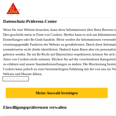
You are accessing "Sika Schweiz AG", it seems you are accessing it
Staaten". We have a dedicated website for your country.
Datenschutz-Präferenz-Center
TO SIKA
STAY ON THE SIKA SCHWEIZ AG
Construction
...
SikaScreed®-20 EBB
USA
WEBSITE
Wenn Sie eine Website besuchen, kann diese Informationen über Ihren Browser a
Dies geschieht meist in Form von Cookies. Hierbei kann es sich um Informationen
Einstellungen oder Ihr Gerät handeln. Meist werden die Informationen verwende
erwartungsgemäße Funktion der Website zu gewährleisten. Durch diese Informat
Sika Schweiz AG
normalerweise nicht direkt identifiziert. Dadurch kann Ihnen aber ein personalis
geboten werden. Da wir Ihr Recht auf Datenschutz respektieren, können Sie sich
SikaScreed®-20
Arten von Cookies nicht zulassen. Klicken Sie auf die verschiedenen Kategorieü
zu erfahren und unsere Standardeinstellungen zu ändern. Die Blockierung besti
Cookies kann jedoch zu einer beeinträchtigten Erfahrung mit der von uns zur Ve
EBB
Website und Dienste führen.
COOKIE POLICY
Systemhaftbrücke auf Epoxidharzbasis
Meine Auswahl bestätigen
2-komponentiger, feuchtigkeitsverträglicher
Haftvermittler auf Epoxidharzbasis für die
Einwilligungspräferenzen verwalten
SikaScreed® Reihe.