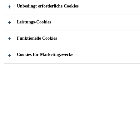
Unbedingt erforderliche Cookies
Leicht zu mischen und zu applizieren
Leistungs-Cookies
Für trockenen und mattfeuchten Beton geeignet
Ausgezeichnete Haftung auf den meisten
Funktionelle Cookies
Baustoffen
Cookies für Marketingzwecke