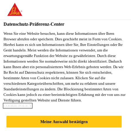
You are accessing "Sika Schweiz AG", it seems you are
accessing it from "Vereinigte Staaten". We have a dedicated
website for your country.
Datenschutz-Präferenz-Center
TO
Wenn Sie eine Website besuchen, kann diese Informationen über Ihren
STAY ON THE SIKA
SELECT A
Browser abrufen oder speichern. Dies geschieht meist in Form von Cookies.
SIKA
SCHWEIZ AG WEBSITE
COUNTRY
Hierbei kann es sich um Informationen über Sie, Ihre Einstellungen oder Ihr
USA
Gerät handeln. Meist werden die Informationen verwendet, um die
erwartungsgemäße Funktion der Website zu gewährleisten. Durch diese
Informationen werden Sie normalerweise nicht direkt identifiziert. Dadurch
Sika Schweiz AG
kann Ihnen aber ein personalisierteres Web-Erlebnis geboten werden. Da wir
Ihr Recht auf Datenschutz respektieren, können Sie sich entscheiden,
bestimmte Arten von Cookies nicht zulassen. Klicken Sie auf die
verschiedenen Kategorieüberschriften, um mehr zu erfahren und unsere
Standardeinstellungen zu ändern. Die Blockierung bestimmter Arten von
Cookies kann jedoch zu einer beeinträchtigten Erfahrung mit der von uns zur
Verfügung gestellten Website und Dienste führen.
BERECHNUNGE
COOKIE POLICY
N
Meine Auswahl bestätigen