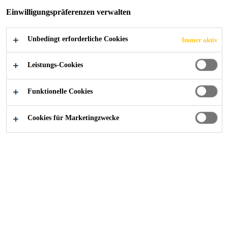
Einwilligungspräferenzen verwalten
Unbedingt erforderliche Cookies
Immer aktiv
Construction
...
Berechnungen
Leistungs-Cookies
Funktionelle Cookies
Dosierung Retarder
Cookies für Marketingzwecke
Verdunstung
Frischbeton W/Z, W/Z eq
Frischbeton Rohdichte