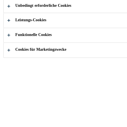
Unbedingt erforderliche Cookies
Spezielle fungizide Ausrüstung (Silber-
Leistungs-Cookies
Technologie)
Verlängerter Schutz vor Schimmel- und
Funktionelle Cookies
Mikroorganismenbefall
Gute Chemikalien- und Temperaturbeständigkeit
Cookies für Marketingzwecke
Gute Haftung auf vielen Untergründen
Standfest
Nicht korrosiv