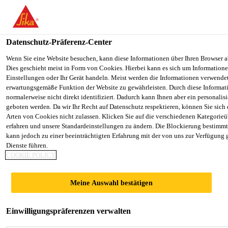
You are accessing "Sika Schweiz AG", it seems you are accessing it
Staaten". We have a dedicated website for your country.
Datenschutz-Präferenz-Center
TO SIKA
STAY ON THE SIKA SCHWEIZ AG
Construction
...
Sikasil® C Premium
USA
WEBSITE
Wenn Sie eine Website besuchen, kann diese Informationen über Ihren Browser a
Dies geschieht meist in Form von Cookies. Hierbei kann es sich um Informationen
Einstellungen oder Ihr Gerät handeln. Meist werden die Informationen verwende
erwartungsgemäße Funktion der Website zu gewährleisten. Durch diese Informat
Sika Schweiz AG
normalerweise nicht direkt identifiziert. Dadurch kann Ihnen aber ein personalis
geboten werden. Da wir Ihr Recht auf Datenschutz respektieren, können Sie sich
Sikasil® C
Arten von Cookies nicht zulassen. Klicken Sie auf die verschiedenen Kategorieü
erfahren und unsere Standardeinstellungen zu ändern. Die Blockierung bestimm
kann jedoch zu einer beeinträchtigten Erfahrung mit der von uns zur Verfügung 
Premium
Dienste führen.
COOKIE POLICY
Hochwertiger Silikon mit erhöhtem
Meine Auswahl bestätigen
Schimmelschutz
1-komponentiger Silikondichtstoff für Poolanlagen
Einwilligungspräferenzen verwalten
und Naturstein, neutralhärtend.