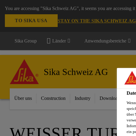
You are accessing "Sika Schweiz AG", it seems you are accessing it 
TO SIKA USA
STAY ON THE SIKA SCHWEIZ A
Sika Group
Länder
Anwendungsbereiche
Sika Schweiz AG
Date
Über uns
Construction
Industry
Download Center
Wenn 
speic
über 
verwe
Infor
WEISSER TURM
ein p