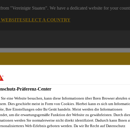
from "Vereinigte Staaten". We have a dedicated website for your count
G WEBSITE
SELECT A COUNTRY
nschutz-Präferenz-Center
Dienstleistungen
News
Sika Brands
Ansprechpartner
Sie eine Website besuchen, kann diese Informationen über Ihren Browser abrufen 
hern. Dies geschieht meist in Form von Cookies. Hierbei kann es sich um Informati
Sie, Ihre Einstellungen oder Ihr Gerät handeln. Meist werden die Informationen
ndet, um die erwartungsgemäße Funktion der Website zu gewährleisten. Durch die
mationen werden Sie normalerweise nicht direkt identifiziert. Dadurch kann Ihnen a
, MULEGNS
ersonalisierteres Web-Erlebnis geboten werden. Da wir Ihr Recht auf Datenschutz