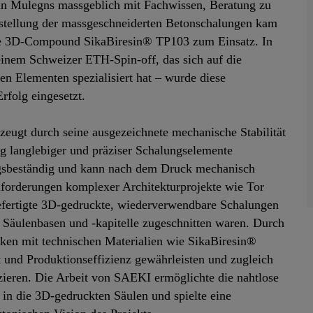
 in Mulegns massgeblich mit Fachwissen, Beratung zu
rstellung der massgeschneiderten Betonschalungen kam
elte 3D-Compound SikaBiresin® TP103 zum Einsatz. In
nem Schweizer ETH-Spin-off, das sich auf die
n Elementen spezialisiert hat – wurde diese
rfolg eingesetzt.
eugt durch seine ausgezeichnete mechanische Stabilität
ng langlebiger und präziser Schalungselemente
rungsbeständig und kann nach dem Druck mechanisch
Anforderungen komplexer Architekturprojekte wie Tor
fertigte 3D-gedruckte, wiederverwendbare Schalungen
 Säulenbasen und -kapitelle zugeschnitten waren. Durch
iken mit technischen Materialien wie SikaBiresin®
nd Produktionseffizienz gewährleisten und zugleich
uzieren. Die Arbeit von SAEKI ermöglichte die nahtlose
 in die 3D-gedruckten Säulen und spielte eine