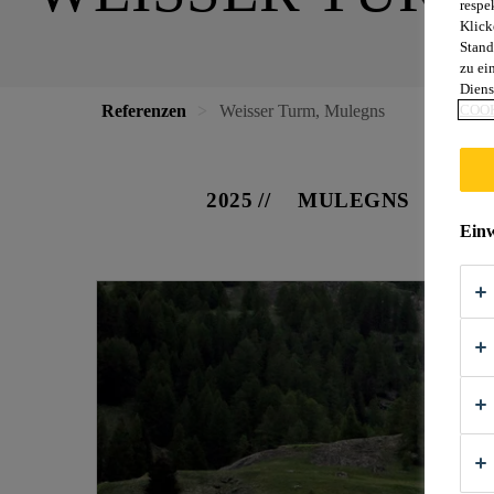
respe
Klick
Stand
zu ei
Diens
Referenzen
Weisser Turm, Mulegns
COOK
2025
MULEGNS
Einw