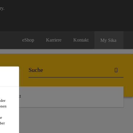
ry.
eShop
Karriere
Kontakt
My Sika
Kontakt
oder
onen
se
ber