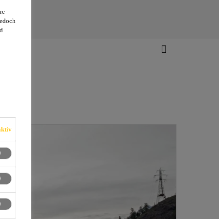
re
jedoch
d
ktiv