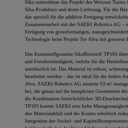
Sika unterstützte das Projekt des Weissen Turms
Sika-Produkten und deren Lieferung. Für die He
das speziell für die additive Fertigung entwick
Zusammenarbeit mit der SAEKI Robotics AG – ei
Fertigung von grossformatigen, massgeschneiderte
Technologie beim Projekt Tor Alva mit grossem E
Das Kunststoffgranulat SikaBiresin® TP103 überz
und Formbeständigkeit, welche für die Herstellu
unerlässlich ist. Das Material ist robust, witte
bearbeitet werden – das ist ideal für die hohen 
Alva. SAEKI Robotics AG steuerte 53 m² massge
bei, die genau auf die komplexen Geometrien der
die Kombination fortschrittlicher 3D-Drucktechn
TP103 konnte SAEKI eine hohe Massgenauigkeit u
den Materialabfall und die Kosten erheblich red
Integration der Sockel- und Kapitellkomponenten