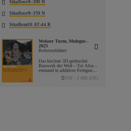
Sikafloor®-390 N
Sikafloor®-359 N
SikaBond® AT-44 R
Weisser Turm, Mulegns -
2025
Referenzblätter
Das höchste 3D-gedruckte
Bauwerk der Welt – Tor Alva –
entstand in additiver Fertigung
und mit Unterstützung von Sika
PDF - 2 MB (DE)