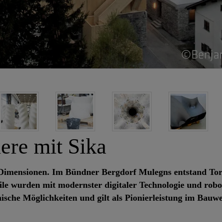
ere mit Sika
e Dimensionen. Im Bündner Bergdorf Mulegns entstand Tor
ile wurden mit modernster digitaler Technologie und robo
nische Möglichkeiten und gilt als Pionierleistung im Bauw