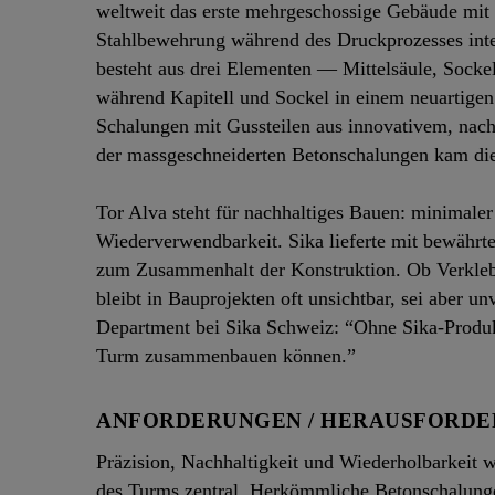
weltweit das erste mehrgeschossige Gebäude mit
Stahlbewehrung während des Druckprozesses integ
besteht aus drei Elementen — Mittelsäule, Socke
während Kapitell und Sockel in einem neuartigen
Schalungen mit Gussteilen aus innovativem, nach
der massgeschneiderten Betonschalungen kam d
Tor Alva steht für nachhaltiges Bauen: minimal
Wiederverwendbarkeit. Sika lieferte mit bewährt
zum Zusammenhalt der Konstruktion. Ob Verkleben
bleibt in Bauprojekten oft unsichtbar, sei aber u
Department bei Sika Schweiz: “Ohne Sika-Produkt
Turm zusammenbauen können.”
ANFORDERUNGEN / HERAUSFORD
Präzision, Nachhaltigkeit und Wiederholbarkeit 
des Turms zentral. Herkömmliche Betonschalunge