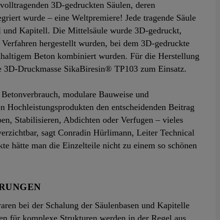
 volltragenden 3D-gedruckten Säulen, deren
riert wurde – eine Weltpremiere! Jede tragende Säule
l und Kapitell. Die Mittelsäule wurde 3D-gedruckt,
 Verfahren hergestellt wurden, bei dem 3D-gedruckte
haltigem Beton kombiniert wurden. Für die Herstellung
ie 3D-Druckmasse SikaBiresin® TP103 zum Einsatz.
er Betonverbrauch, modulare Bauweise und
en Hochleistungsprodukten den entscheidenden Beitrag
, Stabilisieren, Abdichten oder Verfugen – vieles
nverzichtbar, sagt Conradin Hürlimann, Leiter Technical
e hätte man die Einzelteile nicht zu einem so schönen
ERUNGEN
waren bei der Schalung der Säulenbasen und Kapitelle
n für komplexe Strukturen werden in der Regel aus