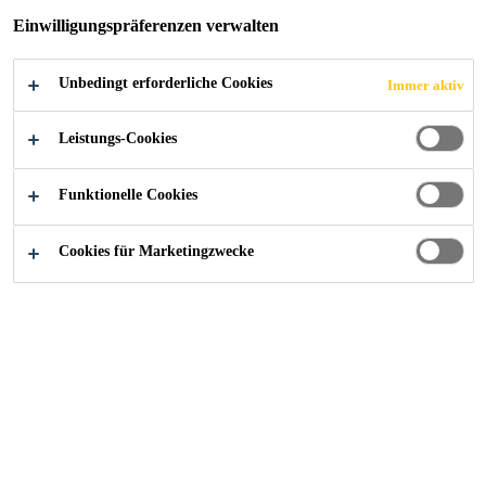
Einwilligungspräferenzen verwalten
DIE WELT
Unbedingt erforderliche Cookies
Immer aktiv
Leistungs-Cookies
Referenzen
...
Urbanisierung - Schweizer Know-how fü
Funktionelle Cookies
Cookies für Marketingzwecke
2020
ZÜRICH