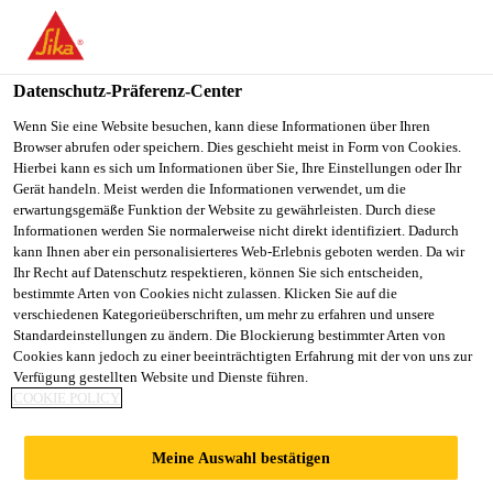
You are accessing "Sika Schweiz AG", it seems you are
accessing it from "Vereinigte Staaten". We have a dedicated
website for your country.
Datenschutz-Präferenz-Center
TO
Wenn Sie eine Website besuchen, kann diese Informationen über Ihren
STAY ON THE SIKA
SELECT A
Browser abrufen oder speichern. Dies geschieht meist in Form von Cookies.
SIKA
SCHWEIZ AG WEBSITE
COUNTRY
Hierbei kann es sich um Informationen über Sie, Ihre Einstellungen oder Ihr
USA
Gerät handeln. Meist werden die Informationen verwendet, um die
erwartungsgemäße Funktion der Website zu gewährleisten. Durch diese
Informationen werden Sie normalerweise nicht direkt identifiziert. Dadurch
Sika Schweiz AG
kann Ihnen aber ein personalisierteres Web-Erlebnis geboten werden. Da wir
Ihr Recht auf Datenschutz respektieren, können Sie sich entscheiden,
bestimmte Arten von Cookies nicht zulassen. Klicken Sie auf die
verschiedenen Kategorieüberschriften, um mehr zu erfahren und unsere
Standardeinstellungen zu ändern. Die Blockierung bestimmter Arten von
URBANISIERUNG -
Cookies kann jedoch zu einer beeinträchtigten Erfahrung mit der von uns zur
Verfügung gestellten Website und Dienste führen.
COOKIE POLICY
SCHWEIZER
Meine Auswahl bestätigen
KNOW-HOW FÜR