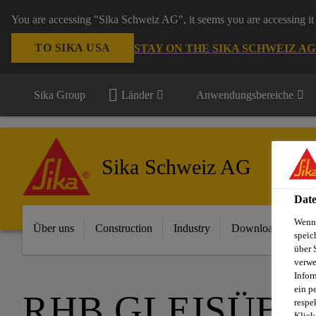
You are accessing "Sika Schweiz AG", it seems you are accessing it 
TO SIKA USA
STAY ON THE SIKA SCHWEIZ A
Sika Group
Länder
Anwendungsbereiche
Sika Schweiz AG
Date
Wenn 
Über uns
Construction
Industry
Download Center
speic
über 
verwe
Infor
ein p
RHB GLEISÜBE
respe
Klick