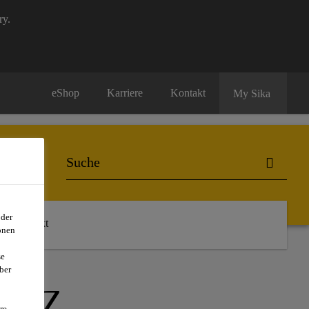
ry.
eShop
Karriere
Kontakt
My Sika
oder
Kontakt
onen
se
ber
ENZ
re