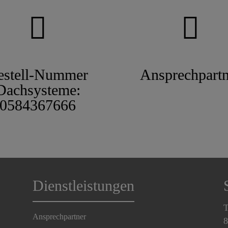
estell-Nummer
Ansprechpartn
Dachsysteme:
0584367666
Dienstleistungen
T
Ansprechpartner
8