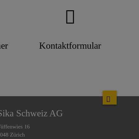
er
Kontaktformular
Sika Schweiz AG
üffenwies 16
048 Zürich