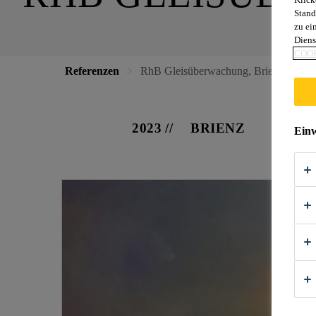
Stand
zu ei
Diens
COOK
Referenzen
RhB Gleisüberwachung, Brienz
2023
BRIENZ
Einw