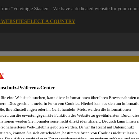
from "Vereinigte Staaten". We have a dedicated website for your count
G WEBSITE
SELECT A COUNTRY
nschutz-Präferenz-Center
Sie eine Website besuchen, kann diese Informationen über Ihren Browser abrufen 
Dienstleistungen
News
Sika Brands
Ansprechpartner
hern. Dies geschieht meist in Form von Cookies. Hierbei kann es sich um Informati
Sie, Ihre Einstellungen oder Ihr Gerät handeln. Meist werden die Informationen
ndet, um die erwartungsgemäße Funktion der Website zu gewährleisten. Durch die
mationen werden Sie normalerweise nicht direkt identifiziert. Dadurch kann Ihnen a
ersonalisierteres Web-Erlebnis geboten werden. Da wir Ihr Recht auf Datenschutz
RWACHUNG, BRI
ktieren, können Sie sich entscheiden, bestimmte Arten von Cookies nicht zulassen.
en Sie auf die verschiedenen Kategorieüberschriften, um mehr zu erfahren und unse