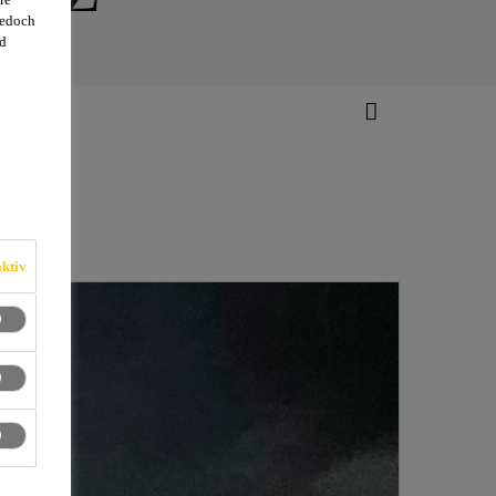
jedoch
d
ktiv