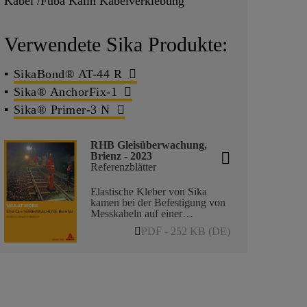
Kabel /Fuba Kälin Kabelverklebung
Verwendete Sika Produkte:
SikaBond® AT-44 R
Sika® AnchorFix-1
Sika® Primer-3 N
RHB Gleisüberwachung,
Brienz - 2023
Referenzblätter
Elastische Kleber von Sika
kamen bei der Befestigung von
Messkabeln auf einer
Gleisstrecke der Rhätischen
PDF - 252 KB (DE)
Bahn zum Einsatz. Mit dieser
ergänzenden Gleisüberwachung
wird versucht, die durch den
Brienzer Rutsch verursachten
Spannungen in den
Bahnschienen zu analysieren.