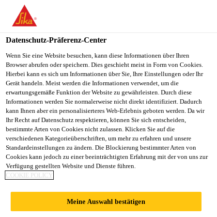
You are accessing "Sika Schweiz AG", it seems you are
accessing it from "Vereinigte Staaten". We have a dedicated
website for your country.
Datenschutz-Präferenz-Center
TO
Wenn Sie eine Website besuchen, kann diese Informationen über Ihren
STAY ON THE SIKA
SELECT A
Browser abrufen oder speichern. Dies geschieht meist in Form von Cookies.
SIKA
SCHWEIZ AG WEBSITE
COUNTRY
Hierbei kann es sich um Informationen über Sie, Ihre Einstellungen oder Ihr
USA
Gerät handeln. Meist werden die Informationen verwendet, um die
erwartungsgemäße Funktion der Website zu gewährleisten. Durch diese
Informationen werden Sie normalerweise nicht direkt identifiziert. Dadurch
Sika Schweiz AG
kann Ihnen aber ein personalisierteres Web-Erlebnis geboten werden. Da wir
Ihr Recht auf Datenschutz respektieren, können Sie sich entscheiden,
bestimmte Arten von Cookies nicht zulassen. Klicken Sie auf die
verschiedenen Kategorieüberschriften, um mehr zu erfahren und unsere
Standardeinstellungen zu ändern. Die Blockierung bestimmter Arten von
SIKA ERWEITERT
Cookies kann jedoch zu einer beeinträchtigten Erfahrung mit der von uns zur
Verfügung gestellten Website und Dienste führen.
COOKIE POLICY
DIE GLOBALE
Meine Auswahl bestätigen
PRÄSENZ MIT