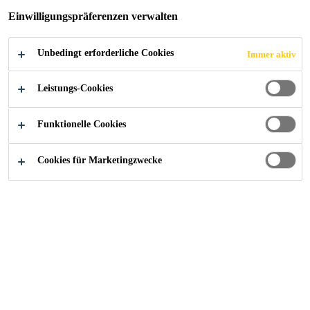
Einwilligungspräferenzen verwalten
NEUEN WERKEN
IN SINGAPUR UND
Unbedingt erforderliche Cookies
Immer aktiv
Leistungs-Cookies
CHINA
Funktionelle Cookies
Cookies für Marketingzwecke
News
...
Sika erweitert die globale Präsenz mit neuen 
16/01/2025
Sika hat in Singapur und in Xi'an, im
Nordwesten Chinas, zwei hochmoderne