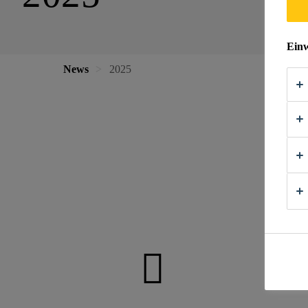
Einw
News
2025