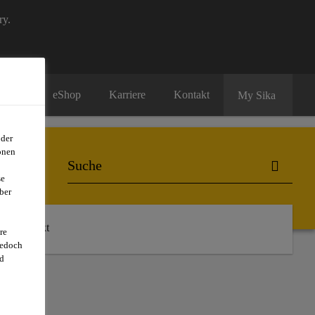
ry.
eShop
Karriere
Kontakt
My Sika
oder
onen
se
ber
Kontakt
re
jedoch
d