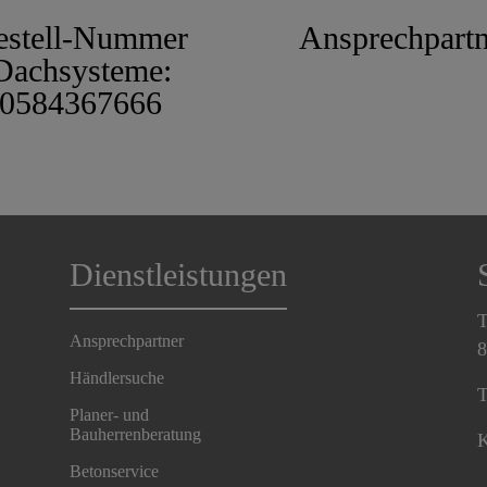
estell-Nummer
Ansprechpartn
Dachsysteme:
0584367666
Dienstleistungen
T
Ansprechpartner
8
Händlersuche
T
Planer- und
Bauherrenberatung
K
Betonservice