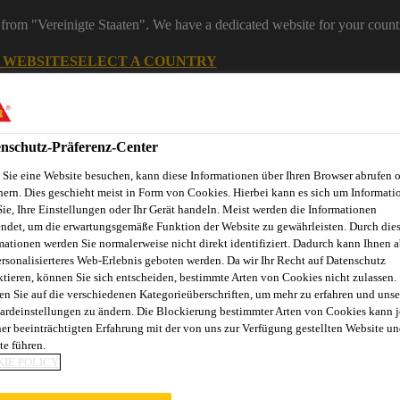
from "Vereinigte Staaten". We have a dedicated website for your count
G WEBSITE
SELECT A COUNTRY
nschutz-Präferenz-Center
Sie eine Website besuchen, kann diese Informationen über Ihren Browser abrufen 
hern. Dies geschieht meist in Form von Cookies. Hierbei kann es sich um Informati
Sie, Ihre Einstellungen oder Ihr Gerät handeln. Meist werden die Informationen
ndet, um die erwartungsgemäße Funktion der Website zu gewährleisten. Durch die
mationen werden Sie normalerweise nicht direkt identifiziert. Dadurch kann Ihnen a
ersonalisierteres Web-Erlebnis geboten werden. Da wir Ihr Recht auf Datenschutz
ktieren, können Sie sich entscheiden, bestimmte Arten von Cookies nicht zulassen.
Dienstleistungen
News
Sika Brands
Ansprechpartner
en Sie auf die verschiedenen Kategorieüberschriften, um mehr zu erfahren und unse
ardeinstellungen zu ändern. Die Blockierung bestimmter Arten von Cookies kann 
ner beeinträchtigten Erfahrung mit der von uns zur Verfügung gestellten Website un
te führen.
IE POLICY