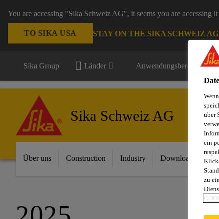
You are accessing "Sika Schweiz AG", it seems you are accessing it 
TO SIKA USA
STAY ON THE SIKA SCHWEIZ A
Sika Group
Länder
Anwendungsbereiche
Date
Wenn 
speic
Sika Schweiz AG
über 
verwe
Infor
ein p
respe
Über uns
Construction
Industry
Download Center
Klick
Stand
zu ei
Diens
COOK
2025