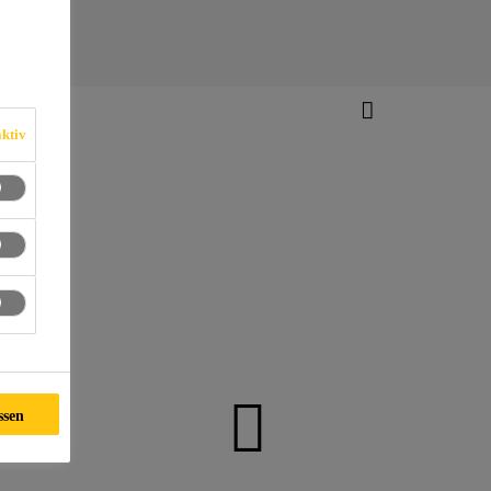
ktiv
ssen