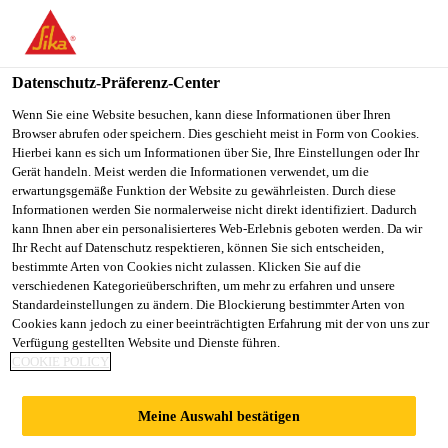
You are accessing "Sika Schweiz AG", it seems you are
accessing it from "Vereinigte Staaten". We have a dedicated
website for your country.
Datenschutz-Präferenz-Center
TO
Wenn Sie eine Website besuchen, kann diese Informationen über Ihren
STAY ON THE SIKA
SELECT A
Browser abrufen oder speichern. Dies geschieht meist in Form von Cookies.
SIKA
SCHWEIZ AG WEBSITE
COUNTRY
Hierbei kann es sich um Informationen über Sie, Ihre Einstellungen oder Ihr
USA
Gerät handeln. Meist werden die Informationen verwendet, um die
erwartungsgemäße Funktion der Website zu gewährleisten. Durch diese
Informationen werden Sie normalerweise nicht direkt identifiziert. Dadurch
Sika Schweiz AG
kann Ihnen aber ein personalisierteres Web-Erlebnis geboten werden. Da wir
Ihr Recht auf Datenschutz respektieren, können Sie sich entscheiden,
bestimmte Arten von Cookies nicht zulassen. Klicken Sie auf die
verschiedenen Kategorieüberschriften, um mehr zu erfahren und unsere
Standardeinstellungen zu ändern. Die Blockierung bestimmter Arten von
GEWERBEGEBÄU
Cookies kann jedoch zu einer beeinträchtigten Erfahrung mit der von uns zur
Verfügung gestellten Website und Dienste führen.
COOKIE POLICY
DE RONMATTE,
Meine Auswahl bestätigen
EBIKON