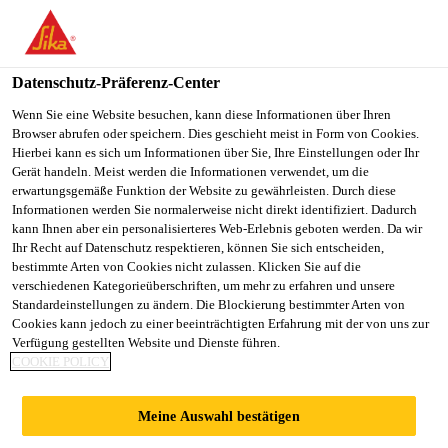
You are accessing "Sika Schweiz AG", it seems you are
accessing it from "Vereinigte Staaten". We have a dedicated
website for your country.
Datenschutz-Präferenz-Center
TO
Wenn Sie eine Website besuchen, kann diese Informationen über Ihren
STAY ON THE SIKA
SELECT A
Browser abrufen oder speichern. Dies geschieht meist in Form von Cookies.
SIKA
SCHWEIZ AG WEBSITE
COUNTRY
Hierbei kann es sich um Informationen über Sie, Ihre Einstellungen oder Ihr
USA
Gerät handeln. Meist werden die Informationen verwendet, um die
erwartungsgemäße Funktion der Website zu gewährleisten. Durch diese
Informationen werden Sie normalerweise nicht direkt identifiziert. Dadurch
Sika Schweiz AG
kann Ihnen aber ein personalisierteres Web-Erlebnis geboten werden. Da wir
Ihr Recht auf Datenschutz respektieren, können Sie sich entscheiden,
bestimmte Arten von Cookies nicht zulassen. Klicken Sie auf die
verschiedenen Kategorieüberschriften, um mehr zu erfahren und unsere
Standardeinstellungen zu ändern. Die Blockierung bestimmter Arten von
SCHULANLAGE
Cookies kann jedoch zu einer beeinträchtigten Erfahrung mit der von uns zur
Verfügung gestellten Website und Dienste führen.
COOKIE POLICY
LENGGIS,
Meine Auswahl bestätigen
RAPPERSWIL-