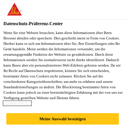
You are accessing "Sika Schweiz AG", it seems you are
accessing it from "Vereinigte Staaten". We have a dedicated
website for your country.
Datenschutz-Präferenz-Center
TO
Wenn Sie eine Website besuchen, kann diese Informationen über Ihren
STAY ON THE SIKA
SELECT A
Browser abrufen oder speichern. Dies geschieht meist in Form von Cookies.
SIKA
SCHWEIZ AG WEBSITE
COUNTRY
Hierbei kann es sich um Informationen über Sie, Ihre Einstellungen oder Ihr
USA
Gerät handeln. Meist werden die Informationen verwendet, um die
erwartungsgemäße Funktion der Website zu gewährleisten. Durch diese
Informationen werden Sie normalerweise nicht direkt identifiziert. Dadurch
Sika Schweiz AG
kann Ihnen aber ein personalisierteres Web-Erlebnis geboten werden. Da wir
Ihr Recht auf Datenschutz respektieren, können Sie sich entscheiden,
bestimmte Arten von Cookies nicht zulassen. Klicken Sie auf die
verschiedenen Kategorieüberschriften, um mehr zu erfahren und unsere
Standardeinstellungen zu ändern. Die Blockierung bestimmter Arten von
PUMPSPEICHERKR
Cookies kann jedoch zu einer beeinträchtigten Erfahrung mit der von uns zur
Verfügung gestellten Website und Dienste führen.
COOKIE POLICY
AFTWERK,
Meine Auswahl bestätigen
VEYTAUX