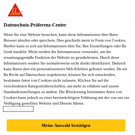
You are accessing "Sika Schweiz AG", it seems you are
accessing it from "Vereinigte Staaten". We have a dedicated
website for your country.
Datenschutz-Präferenz-Center
TO
Wenn Sie eine Website besuchen, kann diese Informationen über Ihren
STAY ON THE SIKA
SELECT A
Browser abrufen oder speichern. Dies geschieht meist in Form von Cookies.
SIKA
SCHWEIZ AG WEBSITE
COUNTRY
Hierbei kann es sich um Informationen über Sie, Ihre Einstellungen oder Ihr
USA
Gerät handeln. Meist werden die Informationen verwendet, um die
erwartungsgemäße Funktion der Website zu gewährleisten. Durch diese
Informationen werden Sie normalerweise nicht direkt identifiziert. Dadurch
Sika Schweiz AG
kann Ihnen aber ein personalisierteres Web-Erlebnis geboten werden. Da wir
Ihr Recht auf Datenschutz respektieren, können Sie sich entscheiden,
bestimmte Arten von Cookies nicht zulassen. Klicken Sie auf die
verschiedenen Kategorieüberschriften, um mehr zu erfahren und unsere
Standardeinstellungen zu ändern. Die Blockierung bestimmter Arten von
KYBURZ
Cookies kann jedoch zu einer beeinträchtigten Erfahrung mit der von uns zur
Verfügung gestellten Website und Dienste führen.
COOKIE POLICY
CARGOBOX UND
Meine Auswahl bestätigen
POSTANHÄNGER