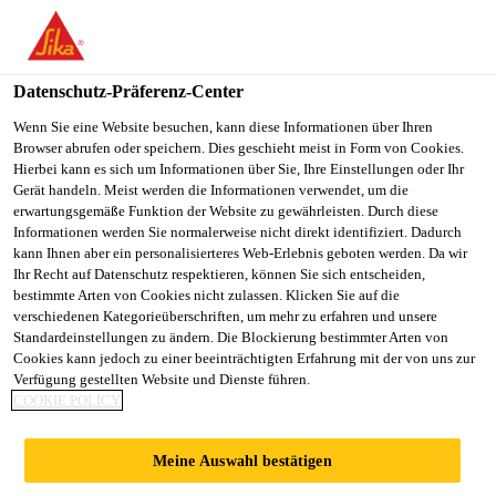
You are accessing "Sika Schweiz AG", it seems you are
accessing it from "Vereinigte Staaten". We have a dedicated
website for your country.
Datenschutz-Präferenz-Center
TO
Wenn Sie eine Website besuchen, kann diese Informationen über Ihren
STAY ON THE SIKA
SELECT A
Browser abrufen oder speichern. Dies geschieht meist in Form von Cookies.
SIKA
SCHWEIZ AG WEBSITE
COUNTRY
Hierbei kann es sich um Informationen über Sie, Ihre Einstellungen oder Ihr
USA
Gerät handeln. Meist werden die Informationen verwendet, um die
erwartungsgemäße Funktion der Website zu gewährleisten. Durch diese
Informationen werden Sie normalerweise nicht direkt identifiziert. Dadurch
Sika Schweiz AG
kann Ihnen aber ein personalisierteres Web-Erlebnis geboten werden. Da wir
Ihr Recht auf Datenschutz respektieren, können Sie sich entscheiden,
bestimmte Arten von Cookies nicht zulassen. Klicken Sie auf die
verschiedenen Kategorieüberschriften, um mehr zu erfahren und unsere
Standardeinstellungen zu ändern. Die Blockierung bestimmter Arten von
BRÜCKE,
Cookies kann jedoch zu einer beeinträchtigten Erfahrung mit der von uns zur
Verfügung gestellten Website und Dienste führen.
COOKIE POLICY
COURRENDLIN
Meine Auswahl bestätigen