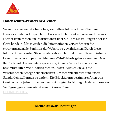
You are accessing "Sika Schweiz AG", it seems you are
accessing it from "Vereinigte Staaten". We have a dedicated
website for your country.
Datenschutz-Präferenz-Center
TO
Wenn Sie eine Website besuchen, kann diese Informationen über Ihren
STAY ON THE SIKA
SELECT A
Browser abrufen oder speichern. Dies geschieht meist in Form von Cookies.
SIKA
SCHWEIZ AG WEBSITE
COUNTRY
Hierbei kann es sich um Informationen über Sie, Ihre Einstellungen oder Ihr
USA
Gerät handeln. Meist werden die Informationen verwendet, um die
erwartungsgemäße Funktion der Website zu gewährleisten. Durch diese
Informationen werden Sie normalerweise nicht direkt identifiziert. Dadurch
Sika Schweiz AG
kann Ihnen aber ein personalisierteres Web-Erlebnis geboten werden. Da wir
Ihr Recht auf Datenschutz respektieren, können Sie sich entscheiden,
bestimmte Arten von Cookies nicht zulassen. Klicken Sie auf die
verschiedenen Kategorieüberschriften, um mehr zu erfahren und unsere
Standardeinstellungen zu ändern. Die Blockierung bestimmter Arten von
SIKA SUPPORTS
Cookies kann jedoch zu einer beeinträchtigten Erfahrung mit der von uns zur
Verfügung gestellten Website und Dienste führen.
COOKIE POLICY
SUSTAINABLE
Meine Auswahl bestätigen
CONSTRUCTION