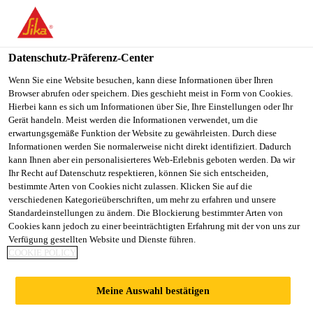
You are accessing "Sika Schweiz AG", it seems you are
accessing it from "Vereinigte Staaten". We have a dedicated
website for your country.
Datenschutz-Präferenz-Center
TO
Wenn Sie eine Website besuchen, kann diese Informationen über Ihren
STAY ON THE SIKA
SELECT A
Browser abrufen oder speichern. Dies geschieht meist in Form von Cookies.
SIKA
SCHWEIZ AG WEBSITE
COUNTRY
Hierbei kann es sich um Informationen über Sie, Ihre Einstellungen oder Ihr
USA
Gerät handeln. Meist werden die Informationen verwendet, um die
erwartungsgemäße Funktion der Website zu gewährleisten. Durch diese
Informationen werden Sie normalerweise nicht direkt identifiziert. Dadurch
Sika Schweiz AG
kann Ihnen aber ein personalisierteres Web-Erlebnis geboten werden. Da wir
Ihr Recht auf Datenschutz respektieren, können Sie sich entscheiden,
bestimmte Arten von Cookies nicht zulassen. Klicken Sie auf die
verschiedenen Kategorieüberschriften, um mehr zu erfahren und unsere
Standardeinstellungen zu ändern. Die Blockierung bestimmter Arten von
2026
Cookies kann jedoch zu einer beeinträchtigten Erfahrung mit der von uns zur
Verfügung gestellten Website und Dienste führen.
COOKIE POLICY
Meine Auswahl bestätigen