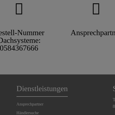
estell-Nummer
Ansprechpartn
Dachsysteme:
0584367666
Dienstleistungen
T
Ansprechpartner
8
Händlersuche