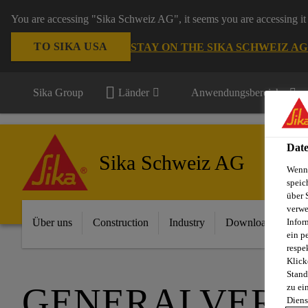
You are accessing "Sika Schweiz AG", it seems you are accessing it 
TO SIKA USA
STAY ON THE SIKA SCHWEIZ A
Sika Group
Länder
Anwendungsbereiche
Date
Sika Schweiz AG
Wenn 
speic
über 
verwe
Infor
Über uns
Construction
Industry
Download Center
ein p
respe
Klick
Stand
GENERALVERSA
zu ei
Diens