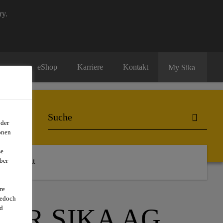
ry.
eShop
Karriere
Kontakt
My Sika
oder
onen
se
ber
Kontakt
re
jedoch
ER SIKA AG
d