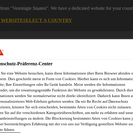
from "Vereinigte Staaten". We have a dedicated website for your count
G WEBSITE
SELECT A COUNTRY
nschutz-Präferenz-Center
Sie eine Website besuchen, kann diese Informationen über Ihren Browser abrufen 
hern. Dies geschieht meist in Form von Cookies. Hierbei kann es sich um Informati
Sie, Ihre Einstellungen oder Ihr Gerät handeln. Meist werden die Informationen
ndet, um die erwartungsgemäße Funktion der Website zu gewährleisten. Durch die
mationen werden Sie normalerweise nicht direkt identifiziert. Dadurch kann Ihnen a
Dienstleistungen
News
Sika Brands
Ansprechpartner
ersonalisierteres Web-Erlebnis geboten werden. Da wir Ihr Recht auf Datenschutz
ktieren, können Sie sich entscheiden, bestimmte Arten von Cookies nicht zulassen.
en Sie auf die verschiedenen Kategorieüberschriften, um mehr zu erfahren und unse
ardeinstellungen zu ändern. Die Blockierung bestimmter Arten von Cookies kann 
MMLUNG 2026 D
ner beeinträchtigten Erfahrung mit der von uns zur Verfügung gestellten Website un
te führen.