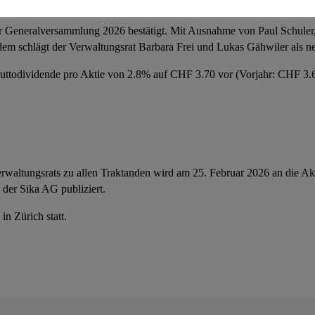
 Generalversammlung 2026 bestätigt. Mit Ausnahme von Paul Schuler, w
dem schlägt der Verwaltungsrat Barbara Frei und Lukas Gähwiler als n
uttodividende pro Aktie von 2.8% auf CHF 3.70 vor (Vorjahr: CHF 3.60
erwaltungsrats zu allen Traktanden wird am 25. Februar 2026 an die A
 der Sika AG publiziert.
n Zürich statt.