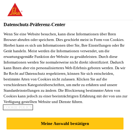
You are accessing "Sika Schweiz AG", it seems you are
accessing it from "Vereinigte Staaten". We have a dedicated
website for your country.
Datenschutz-Präferenz-Center
TO
Wenn Sie eine Website besuchen, kann diese Informationen über Ihren
STAY ON THE SIKA
SELECT A
Browser abrufen oder speichern. Dies geschieht meist in Form von Cookies.
SIKA
SCHWEIZ AG WEBSITE
COUNTRY
Hierbei kann es sich um Informationen über Sie, Ihre Einstellungen oder Ihr
USA
Gerät handeln. Meist werden die Informationen verwendet, um die
erwartungsgemäße Funktion der Website zu gewährleisten. Durch diese
Informationen werden Sie normalerweise nicht direkt identifiziert. Dadurch
Sika Schweiz AG
kann Ihnen aber ein personalisierteres Web-Erlebnis geboten werden. Da wir
Ihr Recht auf Datenschutz respektieren, können Sie sich entscheiden,
bestimmte Arten von Cookies nicht zulassen. Klicken Sie auf die
verschiedenen Kategorieüberschriften, um mehr zu erfahren und unsere
Standardeinstellungen zu ändern. Die Blockierung bestimmter Arten von
SIKA MIT
Cookies kann jedoch zu einer beeinträchtigten Erfahrung mit der von uns zur
Verfügung gestellten Website und Dienste führen.
COOKIE POLICY
BESTMARKE -
Meine Auswahl bestätigen
REINGEWINNSPRU