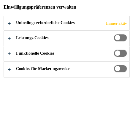
Einwilligungspräferenzen verwalten
NG VON 17.4%
Unbedingt erforderliche Cookies
Immer aktiv
Leistungs-Cookies
News
...
Sika mit Bestmarke - Reingewinnsprung von 
Funktionelle Cookies
Cookies für Marketingzwecke
21/02/2025
Ad-Hoc-Mitteilung gemäss Artikel 53 des
Kotierungsreglements der SIX Exchange
Regulation
▪ Sika erzielt Rekordumsatz von CHF