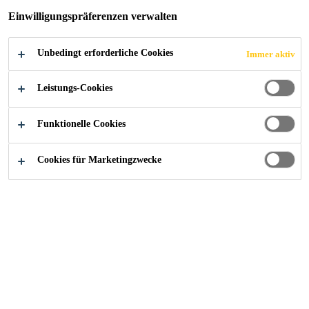
Einwilligungspräferenzen verwalten
STARKES
UMSATZ- UND
Unbedingt erforderliche Cookies
Immer aktiv
Leistungs-Cookies
EBIT-WACHSTUM
Funktionelle Cookies
Cookies für Marketingzwecke
News
...
Rekordergebnis im ersten Halbjahr – Starkes
22/07/2021
▪ Umsatzsteigerung von 23.5% in
Lokalwährungen