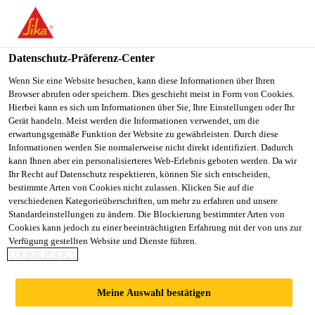
You are accessing "Sika Schweiz AG", it seems you are
accessing it from "Vereinigte Staaten". We have a dedicated
website for your country.
Datenschutz-Präferenz-Center
TO
Wenn Sie eine Website besuchen, kann diese Informationen über Ihren
STAY ON THE SIKA
SELECT A
Browser abrufen oder speichern. Dies geschieht meist in Form von Cookies.
SIKA
SCHWEIZ AG WEBSITE
COUNTRY
Hierbei kann es sich um Informationen über Sie, Ihre Einstellungen oder Ihr
USA
Gerät handeln. Meist werden die Informationen verwendet, um die
erwartungsgemäße Funktion der Website zu gewährleisten. Durch diese
Informationen werden Sie normalerweise nicht direkt identifiziert. Dadurch
Sika Schweiz AG
kann Ihnen aber ein personalisierteres Web-Erlebnis geboten werden. Da wir
Ihr Recht auf Datenschutz respektieren, können Sie sich entscheiden,
bestimmte Arten von Cookies nicht zulassen. Klicken Sie auf die
verschiedenen Kategorieüberschriften, um mehr zu erfahren und unsere
Standardeinstellungen zu ändern. Die Blockierung bestimmter Arten von
REKORDERGEBNI
Cookies kann jedoch zu einer beeinträchtigten Erfahrung mit der von uns zur
Verfügung gestellten Website und Dienste führen.
COOKIE POLICY
S IM ERSTEN
Meine Auswahl bestätigen
HALBJAHR –