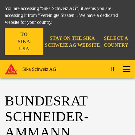
You are accessing "Sika Schweiz AG", it seems you are
accessing it from "Vereinigte Staaten". We have a dedicated
website for your country.
TO
STAY ON THE SIKA
SELECT A
SIKA
SCHWEIZ AG WEBSITE
COUNTRY
USA
Sika Schweiz AG
BUNDESRAT
SCHNEIDER-
AMMANN