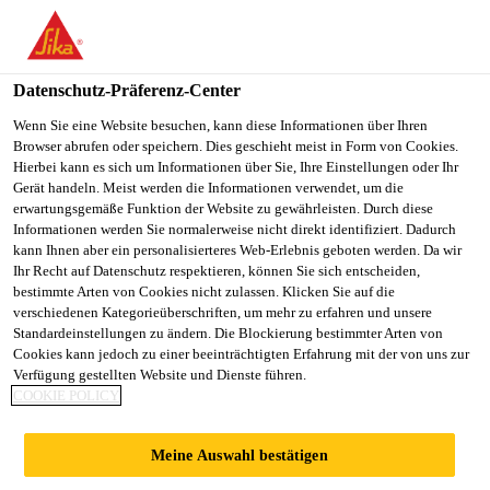
You are accessing "Sika Schweiz AG", it seems you are
accessing it from "Vereinigte Staaten". We have a dedicated
website for your country.
Datenschutz-Präferenz-Center
TO
Wenn Sie eine Website besuchen, kann diese Informationen über Ihren
STAY ON THE SIKA
SELECT A
Browser abrufen oder speichern. Dies geschieht meist in Form von Cookies.
SIKA
SCHWEIZ AG WEBSITE
COUNTRY
Hierbei kann es sich um Informationen über Sie, Ihre Einstellungen oder Ihr
USA
Gerät handeln. Meist werden die Informationen verwendet, um die
erwartungsgemäße Funktion der Website zu gewährleisten. Durch diese
Informationen werden Sie normalerweise nicht direkt identifiziert. Dadurch
Sika Schweiz AG
kann Ihnen aber ein personalisierteres Web-Erlebnis geboten werden. Da wir
Ihr Recht auf Datenschutz respektieren, können Sie sich entscheiden,
bestimmte Arten von Cookies nicht zulassen. Klicken Sie auf die
verschiedenen Kategorieüberschriften, um mehr zu erfahren und unsere
Standardeinstellungen zu ändern. Die Blockierung bestimmter Arten von
Cookies kann jedoch zu einer beeinträchtigten Erfahrung mit der von uns zur
Verfügung gestellten Website und Dienste führen.
BETONTÜRME
COOKIE POLICY
Meine Auswahl bestätigen