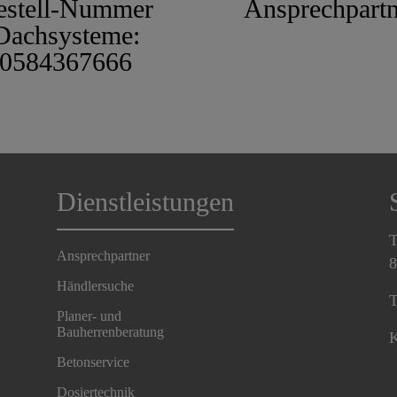
estell-Nummer
Ansprechpartn
Dachsysteme:
0584367666
Dienstleistungen
T
Ansprechpartner
8
Händlersuche
T
Planer- und
Bauherrenberatung
K
Betonservice
Dosiertechnik