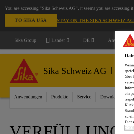
You are accessing "Sika Schweiz AG", it seems you are accessing it 
TO SIKA USA
STAY ON THE SIKA SCHWEIZ A
Sika Group
Länder
DE
Anwendungsb
Date
Wenn 
Sika Schweiz AG
Erneuer
speic
über 
verwe
Infor
ein p
Anwendungen
Produkte
Service
Download Center
respe
Klick
Stand
zu ei
Diens
VERFÜLLUNG 
COOK