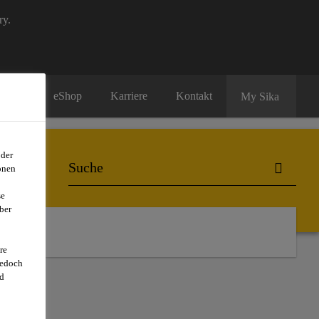
ry.
eShop
Karriere
Kontakt
My Sika
oder
onen
se
ber
re
jedoch
d
EN