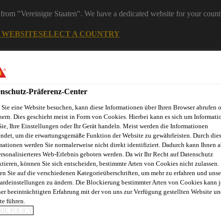
from "Vereinigte Staaten". We have a dedicated website for your count
G WEBSITE
SELECT A COUNTRY
ereiche
Industry
nschutz-Präferenz-Center
Sie eine Website besuchen, kann diese Informationen über Ihren Browser abrufen 
bare Energie
hern. Dies geschieht meist in Form von Cookies. Hierbei kann es sich um Informati
Sie, Ihre Einstellungen oder Ihr Gerät handeln. Meist werden die Informationen
ndet, um die erwartungsgemäße Funktion der Website zu gewährleisten. Durch die
mationen werden Sie normalerweise nicht direkt identifiziert. Dadurch kann Ihnen a
ersonalisierteres Web-Erlebnis geboten werden. Da wir Ihr Recht auf Datenschutz
Über Erneuerbare Energie
ktieren, können Sie sich entscheiden, bestimmte Arten von Cookies nicht zulassen.
en Sie auf die verschiedenen Kategorieüberschriften, um mehr zu erfahren und unse
ardeinstellungen zu ändern. Die Blockierung bestimmter Arten von Cookies kann 
ner beeinträchtigten Erfahrung mit der von uns zur Verfügung gestellten Website un
te führen.
VON HOHLRÄUM
IE POLICY