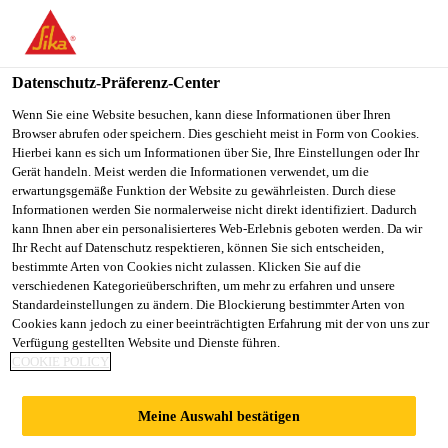
You are accessing "Sika Schweiz AG", it seems you are
accessing it from "Vereinigte Staaten". We have a dedicated
website for your country.
Datenschutz-Präferenz-Center
TO
Wenn Sie eine Website besuchen, kann diese Informationen über Ihren
STAY ON THE SIKA
SELECT A
Browser abrufen oder speichern. Dies geschieht meist in Form von Cookies.
SIKA
SCHWEIZ AG WEBSITE
COUNTRY
Hierbei kann es sich um Informationen über Sie, Ihre Einstellungen oder Ihr
USA
Gerät handeln. Meist werden die Informationen verwendet, um die
erwartungsgemäße Funktion der Website zu gewährleisten. Durch diese
Informationen werden Sie normalerweise nicht direkt identifiziert. Dadurch
Sika Schweiz AG
kann Ihnen aber ein personalisierteres Web-Erlebnis geboten werden. Da wir
Ihr Recht auf Datenschutz respektieren, können Sie sich entscheiden,
bestimmte Arten von Cookies nicht zulassen. Klicken Sie auf die
verschiedenen Kategorieüberschriften, um mehr zu erfahren und unsere
Standardeinstellungen zu ändern. Die Blockierung bestimmter Arten von
ANKERKLEBSTOF
Cookies kann jedoch zu einer beeinträchtigten Erfahrung mit der von uns zur
Verfügung gestellten Website und Dienste führen.
COOKIE POLICY
FE
Meine Auswahl bestätigen