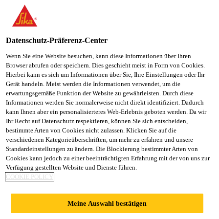
You are accessing "Sika Schweiz AG", it seems you are
accessing it from "Vereinigte Staaten". We have a dedicated
website for your country.
Datenschutz-Präferenz-Center
TO
Wenn Sie eine Website besuchen, kann diese Informationen über Ihren
STAY ON THE SIKA
SELECT A
Browser abrufen oder speichern. Dies geschieht meist in Form von Cookies.
SIKA
SCHWEIZ AG WEBSITE
COUNTRY
Hierbei kann es sich um Informationen über Sie, Ihre Einstellungen oder Ihr
USA
Gerät handeln. Meist werden die Informationen verwendet, um die
erwartungsgemäße Funktion der Website zu gewährleisten. Durch diese
Informationen werden Sie normalerweise nicht direkt identifiziert. Dadurch
Sika Schweiz AG
kann Ihnen aber ein personalisierteres Web-Erlebnis geboten werden. Da wir
Ihr Recht auf Datenschutz respektieren, können Sie sich entscheiden,
bestimmte Arten von Cookies nicht zulassen. Klicken Sie auf die
verschiedenen Kategorieüberschriften, um mehr zu erfahren und unsere
Standardeinstellungen zu ändern. Die Blockierung bestimmter Arten von
WANDBESCHICHT
Cookies kann jedoch zu einer beeinträchtigten Erfahrung mit der von uns zur
Verfügung gestellten Website und Dienste führen.
COOKIE POLICY
UNGEN
Meine Auswahl bestätigen