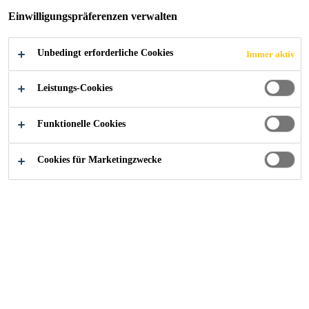
Einwilligungspräferenzen verwalten
Unbedingt erforderliche Cookies
Immer aktiv
Construction
...
Wandbeschichtungen
Leistungs-Cookies
Funktionelle Cookies
Cookies für Marketingzwecke
Sikagard®-403 W
1-komponentige, wässrige Acrylharz-Wandbeschichtung
Sikagard®-405 W