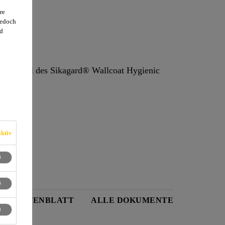
re
jedoch
d
ktiv
EITSDATENBLATT
ALLE DOKUMENTE