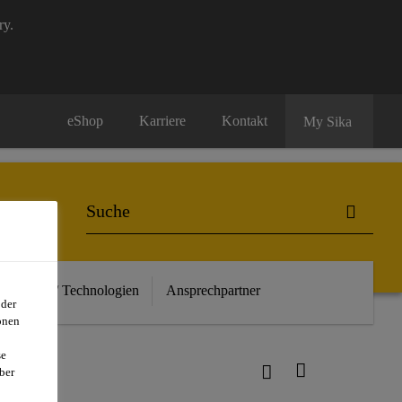
ry.
eShop
Karriere
Kontakt
My Sika
euheiten / Technologien
Ansprechpartner
oder
onen
se
ber