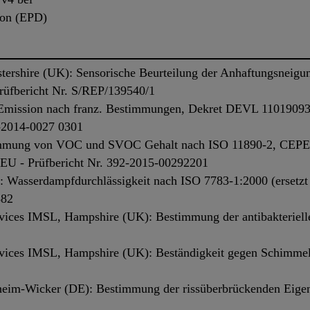
ion (EPD)
rshire (UK): Sensorische Beurteilung der Anhaftungsneigun
rüfbericht Nr. S/REP/139540/1
 Emission nach franz. Bestimmungen, Dekret DEVL 1101909
2-2014-0027 0301
timmung von VOC und SVOC Gehalt nach ISO 11890-2, CEPE
EU - Prüfbericht Nr. 392-2015-00292201
: Wasserdampfdurchlässigkeit nach ISO 7783-1:2000 (ersetz
882
ervices IMSL, Hampshire (UK): Bestimmung der antibakteriel
1
ervices IMSL, Hampshire (UK): Beständigkeit gegen Schimmel
sheim-Wicker (DE): Bestimmung der rissüberbrückenden Eige