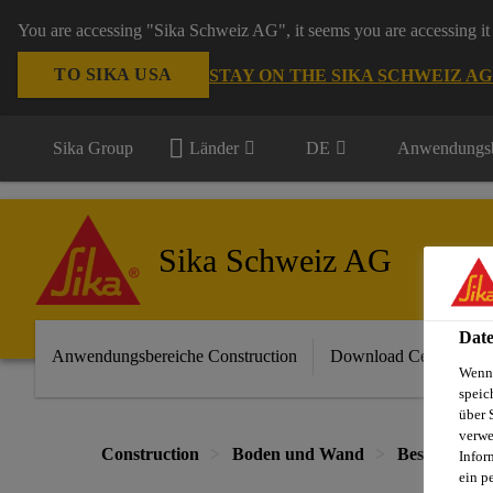
You are accessing "Sika Schweiz AG", it seems you are accessing it 
TO SIKA USA
STAY ON THE SIKA SCHWEIZ A
Sika Group
Länder
DE
Anwendungsb
Sika Schweiz AG
Date
Anwendungsbereiche Construction
Download Center
Wenn 
speic
über 
verwe
Construction
Boden und Wand
Beschichtun
Infor
ein p