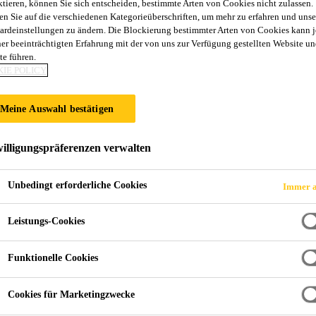
ktieren, können Sie sich entscheiden, bestimmte Arten von Cookies nicht zulassen.
3 W
en Sie auf die verschiedenen Kategorieüberschriften, um mehr zu erfahren und unse
ardeinstellungen zu ändern. Die Blockierung bestimmter Arten von Cookies kann 
ner beeinträchtigten Erfahrung mit der von uns zur Verfügung gestellten Website un
te führen.
-Wandbeschichtung
IE POLICY
Basis eines modifizierten Acrylharzes. Bestandteil des Sikagard® Wallcoat Hygienic
Meine Auswahl bestätigen
illigungspräferenzen verwalten
Unbedingt erforderliche Cookies
Immer a
igung mit milden Reinigungsmitteln
Leistungs-Cookies
Funktionelle Cookies
PRODUKTDATENBLATT
SICHERH
Cookies für Marketingzwecke