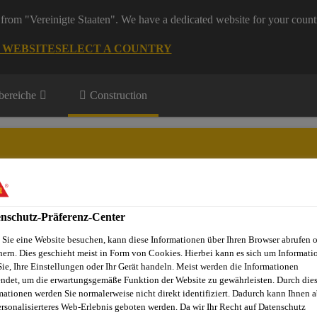
from "Vereinigte Staaten". We have a dedicated website for your count
G WEBSITE
SELECT A COUNTRY
ereiche
Construction
nschutz-Präferenz-Center
Projekte
Dienstleistungen
Referenzobjekte
Sika Apps
N
Sie eine Website besuchen, kann diese Informationen über Ihren Browser abrufen 
hern. Dies geschieht meist in Form von Cookies. Hierbei kann es sich um Informati
Sie, Ihre Einstellungen oder Ihr Gerät handeln. Meist werden die Informationen
ndet, um die erwartungsgemäße Funktion der Website zu gewährleisten. Durch die
gen
Wandbeschichtungen
Sikagard®-403 W
mationen werden Sie normalerweise nicht direkt identifiziert. Dadurch kann Ihnen a
ersonalisierteres Web-Erlebnis geboten werden. Da wir Ihr Recht auf Datenschutz