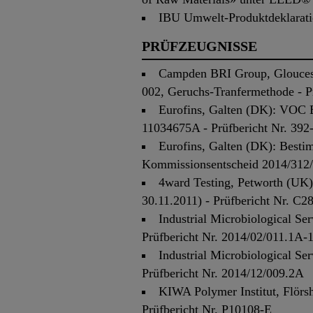
IBU Umwelt-Produktdeklarat
PRÜFZEUGNISSE
Campden BRI Group, Glouceste
002, Geruchs-Tranfermethode - P
Eurofins, Galten (DK): VOC
11034675A - Prüfbericht Nr. 39
Eurofins, Galten (DK): Bes
Kommissionsentscheid 2014/312/
4ward Testing, Petworth (UK)
30.11.2011) - Prüfbericht Nr. C2
Industrial Microbiological S
Prüfbericht Nr. 2014/02/011.1A-
Industrial Microbiological S
Prüfbericht Nr. 2014/12/009.2A
KIWA Polymer Institut, Flör
Prüfbericht Nr. P10108-E