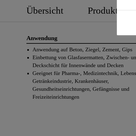
Übersicht
Produktedeta
Anwendung
Anwendung auf Beton, Ziegel, Zement, Gips
Einbettung von Glasfasermatten, Zwischen- u
Deckschicht für Innenwände und Decken
Geeignet für Pharma-, Medizintechnik, Lebens
Getränkeindustrie, Krankenhäuser,
Gesundheitseinrichtungen, Gefängnisse und
Freizeiteinrichtungen