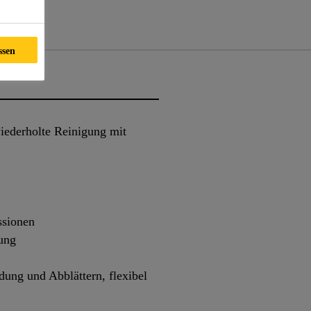
nte
ssen
iederholte Reinigung mit
ssionen
tung
dung und Abblättern, flexibel