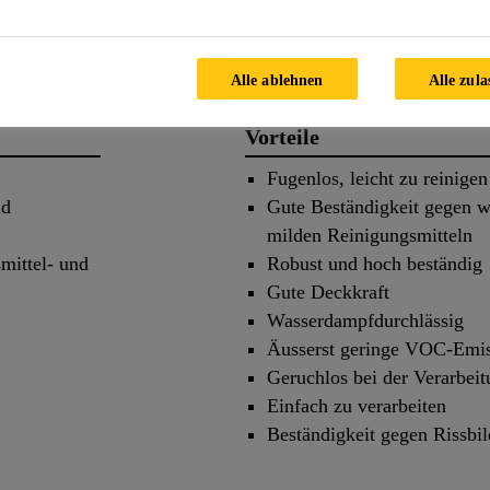
ils
Applikation
Dokume
Alle ablehnen
Alle zula
Vorteile
Fugenlos, leicht zu reinigen
nd
Gute Beständigkeit gegen w
milden Reinigungsmitteln
mittel- und
Robust und hoch beständig
Gute Deckkraft
Wasserdampfdurchlässig
Äusserst geringe VOC-Emi
Geruchlos bei der Verarbei
Einfach zu verarbeiten
Beständigkeit gegen Rissbil