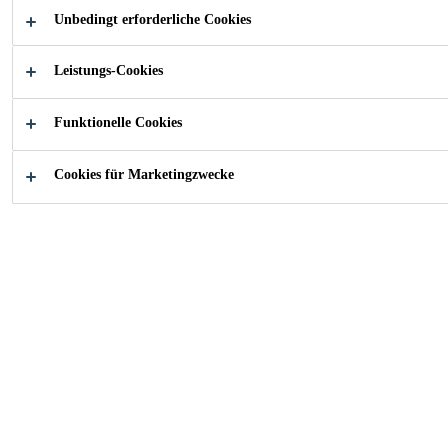
Additiven und Farbpigmenten. Für dekorative Wand-
Unbedingt erforderliche Cookies
und Bodenflächen im Innenbereich.
Mehr
Leistungs-Cookies
Lösemittelfrei
Funktionelle Cookies
Farbtonvielfalt durch Pigmentpasten-System
Cookies für Marketingzwecke
Gute UV-Beständigkeit