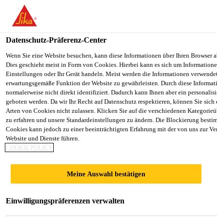
You are accessing "Sika Schweiz AG", it seems you are accessing it
Staaten". We have a dedicated website for your country.
Datenschutz-Präferenz-Center
TO SIKA
STAY ON THE SIKA SCHWEIZ AG
Construction
...
SikaDecor®-801 Nature
USA
WEBSITE
Wenn Sie eine Website besuchen, kann diese Informationen über Ihren Browser a
Dies geschieht meist in Form von Cookies. Hierbei kann es sich um Informationen
Einstellungen oder Ihr Gerät handeln. Meist werden die Informationen verwende
erwartungsgemäße Funktion der Website zu gewährleisten. Durch diese Informat
Sika Schweiz AG
normalerweise nicht direkt identifiziert. Dadurch kann Ihnen aber ein personalis
geboten werden. Da wir Ihr Recht auf Datenschutz respektieren, können Sie sich
SikaDecor®-801
Arten von Cookies nicht zulassen. Klicken Sie auf die verschiedenen Kategorieü
zu erfahren und unsere Standardeinstellungen zu ändern. Die Blockierung besti
Cookies kann jedoch zu einer beeinträchtigten Erfahrung mit der von uns zur Ve
Nature
Website und Dienste führen.
COOKIE POLICY
Farbiger Mikrozement für
Meine Auswahl bestätigen
Innenanwendungen
2-komponentiger, lösemittelfreier Spachtel auf Basis
Einwilligungspräferenzen verwalten
hydraulischer Bindemittel, Synthetikharzen,