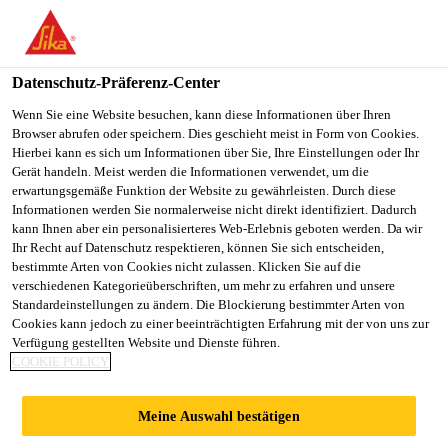
You are accessing "Sika Schweiz AG", it seems you are
accessing it from "Vereinigte Staaten". We have a dedicated
website for your country.
Datenschutz-Präferenz-Center
TO
Wenn Sie eine Website besuchen, kann diese Informationen über Ihren
STAY ON THE SIKA
SELECT A
Browser abrufen oder speichern. Dies geschieht meist in Form von Cookies.
SIKA
SCHWEIZ AG WEBSITE
COUNTRY
Hierbei kann es sich um Informationen über Sie, Ihre Einstellungen oder Ihr
USA
Gerät handeln. Meist werden die Informationen verwendet, um die
erwartungsgemäße Funktion der Website zu gewährleisten. Durch diese
Informationen werden Sie normalerweise nicht direkt identifiziert. Dadurch
Sika Schweiz AG
kann Ihnen aber ein personalisierteres Web-Erlebnis geboten werden. Da wir
Ihr Recht auf Datenschutz respektieren, können Sie sich entscheiden,
bestimmte Arten von Cookies nicht zulassen. Klicken Sie auf die
verschiedenen Kategorieüberschriften, um mehr zu erfahren und unsere
Standardeinstellungen zu ändern. Die Blockierung bestimmter Arten von
Cookies kann jedoch zu einer beeinträchtigten Erfahrung mit der von uns zur
Verfügung gestellten Website und Dienste führen.
ENERGIEPROD
COOKIE POLICY
UKTION
Meine Auswahl bestätigen