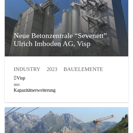
Neue Betonzentrale “Sevenett”
Ulrich Imboden AG, Visp
INDUSTRY
2023
BAUELEMENTE
BETONHERSTELLUNG
Visp
2023
Kapazitätserweiterung