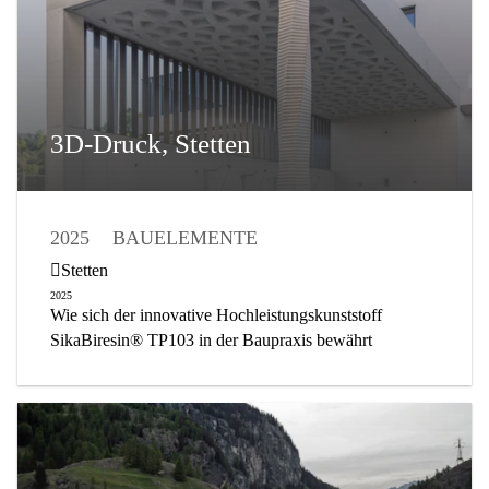
3D-Druck, Stetten
2025
BAUELEMENTE
GEBÄUDEELEMENTE
INDUSTRY
Stetten
BETONHERSTELLUNG
2025
Wie sich der innovative Hochleistungskunststoff
KUNSTBAUTEN
SikaBiresin® TP103 in der Baupraxis bewährt