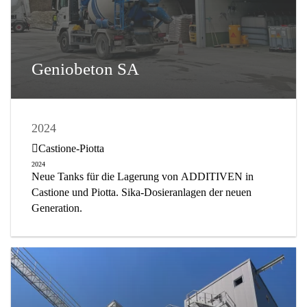
Geniobeton SA
2024
BETON- UND MÖRTELHERSTELLUNG
Castione-Piotta
BETONHERSTELLUNG
2024
Neue Tanks für die Lagerung von ADDITIVEN in
Castione und Piotta. Sika-Dosieranlagen der neuen
Generation.