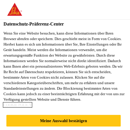
You are accessing "Sika Schweiz AG", it seems you are
accessing it from "Vereinigte Staaten". We have a dedicated
website for your country.
Datenschutz-Präferenz-Center
TO
Wenn Sie eine Website besuchen, kann diese Informationen über Ihren
STAY ON THE SIKA
SELECT A
Browser abrufen oder speichern. Dies geschieht meist in Form von Cookies.
SIKA
SCHWEIZ AG WEBSITE
COUNTRY
Hierbei kann es sich um Informationen über Sie, Ihre Einstellungen oder Ihr
USA
Gerät handeln. Meist werden die Informationen verwendet, um die
erwartungsgemäße Funktion der Website zu gewährleisten. Durch diese
Informationen werden Sie normalerweise nicht direkt identifiziert. Dadurch
Sika Schweiz AG
kann Ihnen aber ein personalisierteres Web-Erlebnis geboten werden. Da wir
Ihr Recht auf Datenschutz respektieren, können Sie sich entscheiden,
bestimmte Arten von Cookies nicht zulassen. Klicken Sie auf die
verschiedenen Kategorieüberschriften, um mehr zu erfahren und unsere
Standardeinstellungen zu ändern. Die Blockierung bestimmter Arten von
Cookies kann jedoch zu einer beeinträchtigten Erfahrung mit der von uns zur
Verfügung gestellten Website und Dienste führen.
BERGBAHNEN
COOKIE POLICY
Meine Auswahl bestätigen