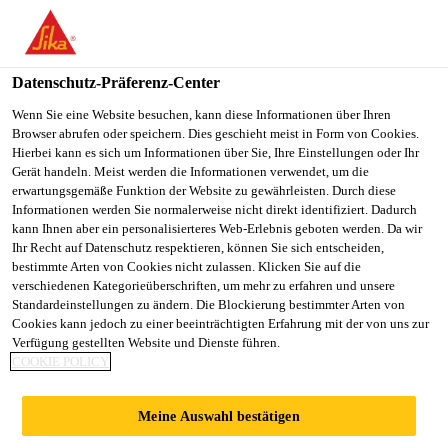
You are accessing "Sika Schweiz AG", it seems you are
accessing it from "Vereinigte Staaten". We have a dedicated
website for your country.
Datenschutz-Präferenz-Center
TO
Wenn Sie eine Website besuchen, kann diese Informationen über Ihren
STAY ON THE SIKA
SELECT A
Browser abrufen oder speichern. Dies geschieht meist in Form von Cookies.
SIKA
SCHWEIZ AG WEBSITE
COUNTRY
Hierbei kann es sich um Informationen über Sie, Ihre Einstellungen oder Ihr
USA
Gerät handeln. Meist werden die Informationen verwendet, um die
erwartungsgemäße Funktion der Website zu gewährleisten. Durch diese
Informationen werden Sie normalerweise nicht direkt identifiziert. Dadurch
Sika Schweiz AG
kann Ihnen aber ein personalisierteres Web-Erlebnis geboten werden. Da wir
Ihr Recht auf Datenschutz respektieren, können Sie sich entscheiden,
bestimmte Arten von Cookies nicht zulassen. Klicken Sie auf die
verschiedenen Kategorieüberschriften, um mehr zu erfahren und unsere
Standardeinstellungen zu ändern. Die Blockierung bestimmter Arten von
TECHNORAMA,
Cookies kann jedoch zu einer beeinträchtigten Erfahrung mit der von uns zur
Verfügung gestellten Website und Dienste führen.
COOKIE POLICY
WINTERTHUR
Meine Auswahl bestätigen