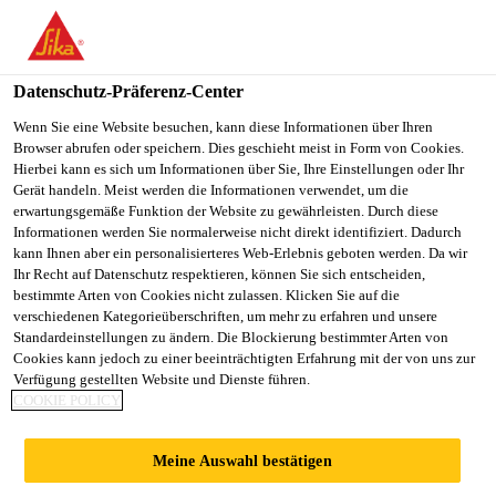
You are accessing "Sika Schweiz AG", it seems you are
accessing it from "Vereinigte Staaten". We have a dedicated
website for your country.
Datenschutz-Präferenz-Center
TO
Wenn Sie eine Website besuchen, kann diese Informationen über Ihren
STAY ON THE SIKA
SELECT A
Browser abrufen oder speichern. Dies geschieht meist in Form von Cookies.
SIKA
SCHWEIZ AG WEBSITE
COUNTRY
Hierbei kann es sich um Informationen über Sie, Ihre Einstellungen oder Ihr
USA
Gerät handeln. Meist werden die Informationen verwendet, um die
erwartungsgemäße Funktion der Website zu gewährleisten. Durch diese
Informationen werden Sie normalerweise nicht direkt identifiziert. Dadurch
Sika Schweiz AG
kann Ihnen aber ein personalisierteres Web-Erlebnis geboten werden. Da wir
Ihr Recht auf Datenschutz respektieren, können Sie sich entscheiden,
bestimmte Arten von Cookies nicht zulassen. Klicken Sie auf die
verschiedenen Kategorieüberschriften, um mehr zu erfahren und unsere
Standardeinstellungen zu ändern. Die Blockierung bestimmter Arten von
STADTGÄRTNEREI
Cookies kann jedoch zu einer beeinträchtigten Erfahrung mit der von uns zur
Verfügung gestellten Website und Dienste führen.
COOKIE POLICY
, SCHAFFHAUSEN
Meine Auswahl bestätigen