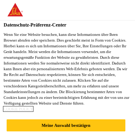
You are accessing "Sika Schweiz AG", it seems you are
accessing it from "Vereinigte Staaten". We have a dedicated
website for your country.
Datenschutz-Präferenz-Center
TO
Wenn Sie eine Website besuchen, kann diese Informationen über Ihren
STAY ON THE SIKA
SELECT A
Browser abrufen oder speichern. Dies geschieht meist in Form von Cookies.
SIKA
SCHWEIZ AG WEBSITE
COUNTRY
Hierbei kann es sich um Informationen über Sie, Ihre Einstellungen oder Ihr
USA
Gerät handeln. Meist werden die Informationen verwendet, um die
erwartungsgemäße Funktion der Website zu gewährleisten. Durch diese
Informationen werden Sie normalerweise nicht direkt identifiziert. Dadurch
Sika Schweiz AG
kann Ihnen aber ein personalisierteres Web-Erlebnis geboten werden. Da wir
Ihr Recht auf Datenschutz respektieren, können Sie sich entscheiden,
bestimmte Arten von Cookies nicht zulassen. Klicken Sie auf die
verschiedenen Kategorieüberschriften, um mehr zu erfahren und unsere
Standardeinstellungen zu ändern. Die Blockierung bestimmter Arten von
MOBILER
Cookies kann jedoch zu einer beeinträchtigten Erfahrung mit der von uns zur
Verfügung gestellten Website und Dienste führen.
COOKIE POLICY
SCHEIBENAUSTAU
Meine Auswahl bestätigen
SCH