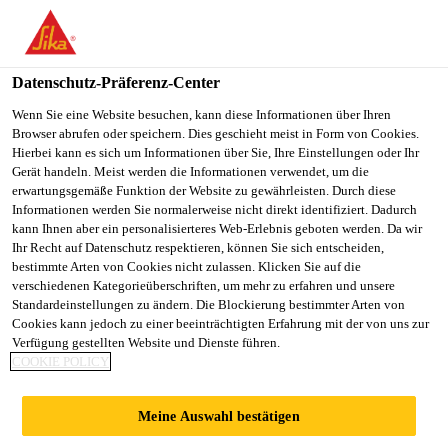
You are accessing "Sika Schweiz AG", it seems you are
accessing it from "Vereinigte Staaten". We have a dedicated
website for your country.
Datenschutz-Präferenz-Center
TO
Wenn Sie eine Website besuchen, kann diese Informationen über Ihren
STAY ON THE SIKA
SELECT A
Browser abrufen oder speichern. Dies geschieht meist in Form von Cookies.
SIKA
SCHWEIZ AG WEBSITE
COUNTRY
Hierbei kann es sich um Informationen über Sie, Ihre Einstellungen oder Ihr
USA
Gerät handeln. Meist werden die Informationen verwendet, um die
erwartungsgemäße Funktion der Website zu gewährleisten. Durch diese
Informationen werden Sie normalerweise nicht direkt identifiziert. Dadurch
Sika Schweiz AG
kann Ihnen aber ein personalisierteres Web-Erlebnis geboten werden. Da wir
Ihr Recht auf Datenschutz respektieren, können Sie sich entscheiden,
bestimmte Arten von Cookies nicht zulassen. Klicken Sie auf die
verschiedenen Kategorieüberschriften, um mehr zu erfahren und unsere
Standardeinstellungen zu ändern. Die Blockierung bestimmter Arten von
KANTINE,
Cookies kann jedoch zu einer beeinträchtigten Erfahrung mit der von uns zur
Verfügung gestellten Website und Dienste führen.
COOKIE POLICY
GÖSCHENEN
Meine Auswahl bestätigen