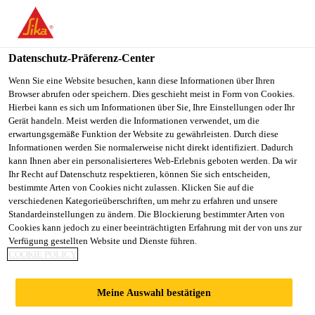
You are accessing "Sika Schweiz AG", it seems you are
accessing it from "Vereinigte Staaten". We have a dedicated
website for your country.
Datenschutz-Präferenz-Center
TO
Wenn Sie eine Website besuchen, kann diese Informationen über Ihren
STAY ON THE SIKA
SELECT A
Browser abrufen oder speichern. Dies geschieht meist in Form von Cookies.
SIKA
SCHWEIZ AG WEBSITE
COUNTRY
Hierbei kann es sich um Informationen über Sie, Ihre Einstellungen oder Ihr
USA
Gerät handeln. Meist werden die Informationen verwendet, um die
erwartungsgemäße Funktion der Website zu gewährleisten. Durch diese
Informationen werden Sie normalerweise nicht direkt identifiziert. Dadurch
Sika Schweiz AG
kann Ihnen aber ein personalisierteres Web-Erlebnis geboten werden. Da wir
Ihr Recht auf Datenschutz respektieren, können Sie sich entscheiden,
bestimmte Arten von Cookies nicht zulassen. Klicken Sie auf die
verschiedenen Kategorieüberschriften, um mehr zu erfahren und unsere
Standardeinstellungen zu ändern. Die Blockierung bestimmter Arten von
GEWERBEGEBÄU
Cookies kann jedoch zu einer beeinträchtigten Erfahrung mit der von uns zur
Verfügung gestellten Website und Dienste führen.
COOKIE POLICY
DE RONMATTE,
Meine Auswahl bestätigen
EBIKON