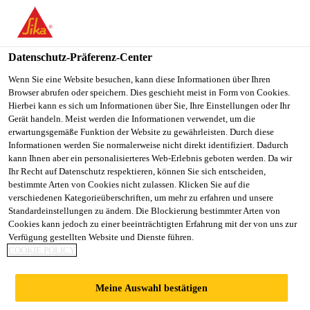
You are accessing "Sika Schweiz AG", it seems you are
accessing it from "Vereinigte Staaten". We have a dedicated
website for your country.
Datenschutz-Präferenz-Center
TO
Wenn Sie eine Website besuchen, kann diese Informationen über Ihren
STAY ON THE SIKA
SELECT A
Browser abrufen oder speichern. Dies geschieht meist in Form von Cookies.
SIKA
SCHWEIZ AG WEBSITE
COUNTRY
Hierbei kann es sich um Informationen über Sie, Ihre Einstellungen oder Ihr
USA
Gerät handeln. Meist werden die Informationen verwendet, um die
erwartungsgemäße Funktion der Website zu gewährleisten. Durch diese
Informationen werden Sie normalerweise nicht direkt identifiziert. Dadurch
Sika Schweiz AG
kann Ihnen aber ein personalisierteres Web-Erlebnis geboten werden. Da wir
Ihr Recht auf Datenschutz respektieren, können Sie sich entscheiden,
bestimmte Arten von Cookies nicht zulassen. Klicken Sie auf die
verschiedenen Kategorieüberschriften, um mehr zu erfahren und unsere
Standardeinstellungen zu ändern. Die Blockierung bestimmter Arten von
FLUGHAFEN,
Cookies kann jedoch zu einer beeinträchtigten Erfahrung mit der von uns zur
Verfügung gestellten Website und Dienste führen.
COOKIE POLICY
ZÜRICH
Meine Auswahl bestätigen