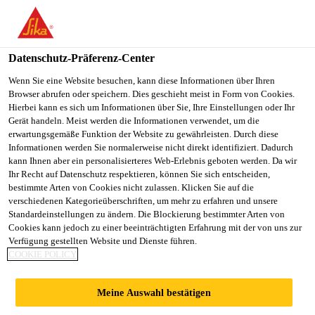
You are accessing "Sika Schweiz AG", it seems you are
accessing it from "Vereinigte Staaten". We have a dedicated
website for your country.
Datenschutz-Präferenz-Center
TO
Wenn Sie eine Website besuchen, kann diese Informationen über Ihren
STAY ON THE SIKA
SELECT A
Browser abrufen oder speichern. Dies geschieht meist in Form von Cookies.
SIKA
SCHWEIZ AG WEBSITE
COUNTRY
Hierbei kann es sich um Informationen über Sie, Ihre Einstellungen oder Ihr
USA
Gerät handeln. Meist werden die Informationen verwendet, um die
erwartungsgemäße Funktion der Website zu gewährleisten. Durch diese
Informationen werden Sie normalerweise nicht direkt identifiziert. Dadurch
Sika Schweiz AG
kann Ihnen aber ein personalisierteres Web-Erlebnis geboten werden. Da wir
Ihr Recht auf Datenschutz respektieren, können Sie sich entscheiden,
bestimmte Arten von Cookies nicht zulassen. Klicken Sie auf die
verschiedenen Kategorieüberschriften, um mehr zu erfahren und unsere
Standardeinstellungen zu ändern. Die Blockierung bestimmter Arten von
TURMFALKE
Cookies kann jedoch zu einer beeinträchtigten Erfahrung mit der von uns zur
Verfügung gestellten Website und Dienste führen.
COOKIE POLICY
SUITES,
Meine Auswahl bestätigen
ANDERMATT