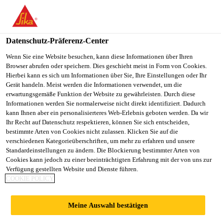
You are accessing "Sika Schweiz AG", it seems you are
accessing it from "Vereinigte Staaten". We have a dedicated
website for your country.
Datenschutz-Präferenz-Center
TO
Wenn Sie eine Website besuchen, kann diese Informationen über Ihren
STAY ON THE SIKA
SELECT A
Browser abrufen oder speichern. Dies geschieht meist in Form von Cookies.
SIKA
SCHWEIZ AG WEBSITE
COUNTRY
Hierbei kann es sich um Informationen über Sie, Ihre Einstellungen oder Ihr
USA
Gerät handeln. Meist werden die Informationen verwendet, um die
erwartungsgemäße Funktion der Website zu gewährleisten. Durch diese
Informationen werden Sie normalerweise nicht direkt identifiziert. Dadurch
Sika Schweiz AG
kann Ihnen aber ein personalisierteres Web-Erlebnis geboten werden. Da wir
Ihr Recht auf Datenschutz respektieren, können Sie sich entscheiden,
bestimmte Arten von Cookies nicht zulassen. Klicken Sie auf die
verschiedenen Kategorieüberschriften, um mehr zu erfahren und unsere
Standardeinstellungen zu ändern. Die Blockierung bestimmter Arten von
KRAFTWERK,
Cookies kann jedoch zu einer beeinträchtigten Erfahrung mit der von uns zur
Verfügung gestellten Website und Dienste führen.
COOKIE POLICY
AROLLA
Meine Auswahl bestätigen