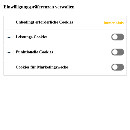
Einwilligungspräferenzen verwalten
UND
BETONSERVICEZE
Unbedingt erforderliche Cookies
Immer aktiv
Leistungs-Cookies
NTRUM IN DER
Funktionelle Cookies
BENELUX-REGION
Cookies für Marketingzwecke
News
...
Sika eröffnet hochmodernes Produktions- und 
09/06/2026