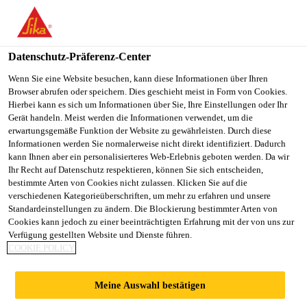
You are accessing "Sika Schweiz AG", it seems you are
accessing it from "Vereinigte Staaten". We have a dedicated
website for your country.
Datenschutz-Präferenz-Center
TO
Wenn Sie eine Website besuchen, kann diese Informationen über Ihren
STAY ON THE SIKA
SELECT A
Browser abrufen oder speichern. Dies geschieht meist in Form von Cookies.
SIKA
SCHWEIZ AG WEBSITE
COUNTRY
Hierbei kann es sich um Informationen über Sie, Ihre Einstellungen oder Ihr
USA
Gerät handeln. Meist werden die Informationen verwendet, um die
erwartungsgemäße Funktion der Website zu gewährleisten. Durch diese
Informationen werden Sie normalerweise nicht direkt identifiziert. Dadurch
Sika Schweiz AG
kann Ihnen aber ein personalisierteres Web-Erlebnis geboten werden. Da wir
Ihr Recht auf Datenschutz respektieren, können Sie sich entscheiden,
bestimmte Arten von Cookies nicht zulassen. Klicken Sie auf die
verschiedenen Kategorieüberschriften, um mehr zu erfahren und unsere
Standardeinstellungen zu ändern. Die Blockierung bestimmter Arten von
SIKA ERÖFFNET
Cookies kann jedoch zu einer beeinträchtigten Erfahrung mit der von uns zur
Verfügung gestellten Website und Dienste führen.
COOKIE POLICY
HOCHMODERNES
Meine Auswahl bestätigen
PRODUKTIONS-