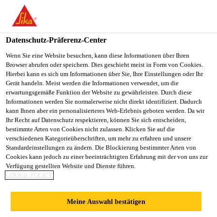
You are accessing "Sika Schweiz AG", it seems you are
accessing it from "Vereinigte Staaten". We have a dedicated
website for your country.
Datenschutz-Präferenz-Center
TO
Wenn Sie eine Website besuchen, kann diese Informationen über Ihren
STAY ON THE SIKA
SELECT A
Browser abrufen oder speichern. Dies geschieht meist in Form von Cookies.
SIKA
SCHWEIZ AG WEBSITE
COUNTRY
Hierbei kann es sich um Informationen über Sie, Ihre Einstellungen oder Ihr
USA
Gerät handeln. Meist werden die Informationen verwendet, um die
erwartungsgemäße Funktion der Website zu gewährleisten. Durch diese
Informationen werden Sie normalerweise nicht direkt identifiziert. Dadurch
Sika Schweiz AG
kann Ihnen aber ein personalisierteres Web-Erlebnis geboten werden. Da wir
Ihr Recht auf Datenschutz respektieren, können Sie sich entscheiden,
bestimmte Arten von Cookies nicht zulassen. Klicken Sie auf die
verschiedenen Kategorieüberschriften, um mehr zu erfahren und unsere
Standardeinstellungen zu ändern. Die Blockierung bestimmter Arten von
SIKA ERNENNT
Cookies kann jedoch zu einer beeinträchtigten Erfahrung mit der von uns zur
Verfügung gestellten Website und Dienste führen.
COOKIE POLICY
NEUES MITGLIED
Meine Auswahl bestätigen
DER