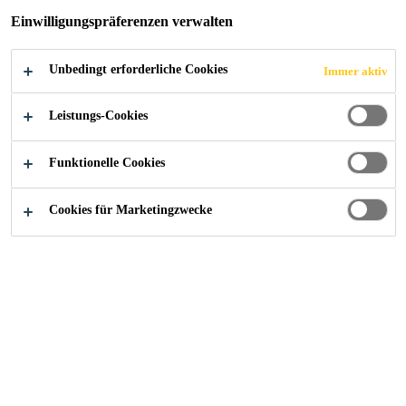
Einwilligungspräferenzen verwalten
KONZERNLEITUN
G UND TREIBT
Unbedingt erforderliche Cookies
Immer aktiv
Leistungs-Cookies
DIGITALE
Funktionelle Cookies
TRANSFORMATIO
Cookies für Marketingzwecke
N VORAN
News
...
Sika ernennt neues Mitglied der Konzernleitung