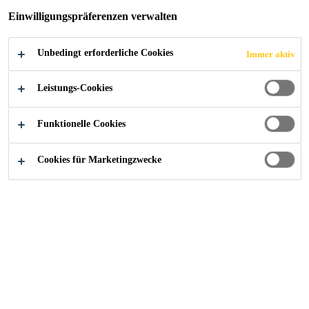
Einwilligungspräferenzen verwalten
N DER
BAUINDUSTRIE
Unbedingt erforderliche Cookies
Immer aktiv
Leistungs-Cookies
GEMEINSAM MIT
Funktionelle Cookies
GIATEC VORAN
Cookies für Marketingzwecke
News
...
Sika treibt die digitale Transformation der Ba
04/06/2025