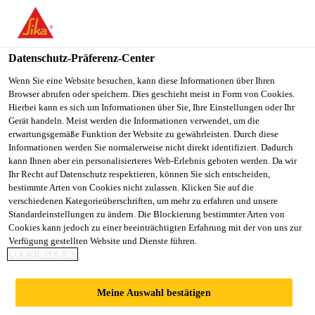
You are accessing "Sika Schweiz AG", it seems you are
accessing it from "Vereinigte Staaten". We have a dedicated
website for your country.
Datenschutz-Präferenz-Center
TO
Wenn Sie eine Website besuchen, kann diese Informationen über Ihren
STAY ON THE SIKA
SELECT A
Browser abrufen oder speichern. Dies geschieht meist in Form von Cookies.
SIKA
SCHWEIZ AG WEBSITE
COUNTRY
Hierbei kann es sich um Informationen über Sie, Ihre Einstellungen oder Ihr
USA
Gerät handeln. Meist werden die Informationen verwendet, um die
erwartungsgemäße Funktion der Website zu gewährleisten. Durch diese
Informationen werden Sie normalerweise nicht direkt identifiziert. Dadurch
Sika Schweiz AG
kann Ihnen aber ein personalisierteres Web-Erlebnis geboten werden. Da wir
Ihr Recht auf Datenschutz respektieren, können Sie sich entscheiden,
bestimmte Arten von Cookies nicht zulassen. Klicken Sie auf die
verschiedenen Kategorieüberschriften, um mehr zu erfahren und unsere
Standardeinstellungen zu ändern. Die Blockierung bestimmter Arten von
SIKA TREIBT DIE
Cookies kann jedoch zu einer beeinträchtigten Erfahrung mit der von uns zur
Verfügung gestellten Website und Dienste führen.
COOKIE POLICY
DIGITALE
Meine Auswahl bestätigen
TRANSFORMATIO