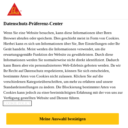
You are accessing "Sika Schweiz AG", it seems you are
accessing it from "Vereinigte Staaten". We have a dedicated
website for your country.
Datenschutz-Präferenz-Center
TO
Wenn Sie eine Website besuchen, kann diese Informationen über Ihren
STAY ON THE SIKA
SELECT A
Browser abrufen oder speichern. Dies geschieht meist in Form von Cookies.
SIKA
SCHWEIZ AG WEBSITE
COUNTRY
Hierbei kann es sich um Informationen über Sie, Ihre Einstellungen oder Ihr
USA
Gerät handeln. Meist werden die Informationen verwendet, um die
erwartungsgemäße Funktion der Website zu gewährleisten. Durch diese
Informationen werden Sie normalerweise nicht direkt identifiziert. Dadurch
Sika Schweiz AG
kann Ihnen aber ein personalisierteres Web-Erlebnis geboten werden. Da wir
Ihr Recht auf Datenschutz respektieren, können Sie sich entscheiden,
bestimmte Arten von Cookies nicht zulassen. Klicken Sie auf die
verschiedenen Kategorieüberschriften, um mehr zu erfahren und unsere
Standardeinstellungen zu ändern. Die Blockierung bestimmter Arten von
SIKA ÜBERNIMMT
Cookies kann jedoch zu einer beeinträchtigten Erfahrung mit der von uns zur
Verfügung gestellten Website und Dienste führen.
COOKIE POLICY
UNTERNEHMEN
Meine Auswahl bestätigen
FÜR