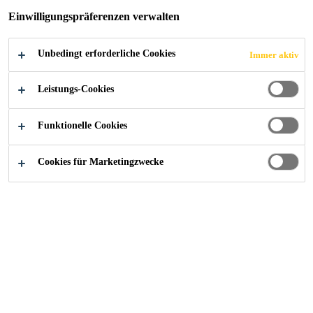
Einwilligungspräferenzen verwalten
INFRASTRUKTURS
ANIERUNG IN DEN
Unbedingt erforderliche Cookies
Immer aktiv
Leistungs-Cookies
USA
Funktionelle Cookies
Cookies für Marketingzwecke
News
...
Sika übernimmt Unternehmen für Infrastruktu
03/04/2024
Sika übernimmt Kwik Bond Polymers,
LLC (KBP), einen Hersteller von