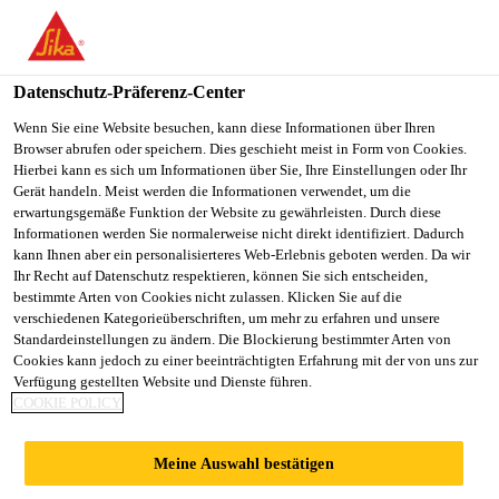
You are accessing "Sika Schweiz AG", it seems you are
accessing it from "Vereinigte Staaten". We have a dedicated
website for your country.
Datenschutz-Präferenz-Center
TO
Wenn Sie eine Website besuchen, kann diese Informationen über Ihren
STAY ON THE SIKA
SELECT A
Browser abrufen oder speichern. Dies geschieht meist in Form von Cookies.
SIKA
SCHWEIZ AG WEBSITE
COUNTRY
Hierbei kann es sich um Informationen über Sie, Ihre Einstellungen oder Ihr
USA
Gerät handeln. Meist werden die Informationen verwendet, um die
erwartungsgemäße Funktion der Website zu gewährleisten. Durch diese
Informationen werden Sie normalerweise nicht direkt identifiziert. Dadurch
Sika Schweiz AG
kann Ihnen aber ein personalisierteres Web-Erlebnis geboten werden. Da wir
Ihr Recht auf Datenschutz respektieren, können Sie sich entscheiden,
bestimmte Arten von Cookies nicht zulassen. Klicken Sie auf die
verschiedenen Kategorieüberschriften, um mehr zu erfahren und unsere
Standardeinstellungen zu ändern. Die Blockierung bestimmter Arten von
SIKA ETABLIERT
Cookies kann jedoch zu einer beeinträchtigten Erfahrung mit der von uns zur
Verfügung gestellten Website und Dienste führen.
COOKIE POLICY
TECHNOLOGIE-
Meine Auswahl bestätigen
HUB FÜR