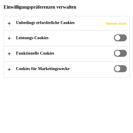
Einwilligungspräferenzen verwalten
SPRITZBETONBES
CHLEUNIGER UND
Unbedingt erforderliche Cookies
Immer aktiv
Leistungs-Cookies
INVESTIERT IN
Funktionelle Cookies
STANDORT
Cookies für Marketingzwecke
SCHWEIZ
News
...
Sika etabliert Technologie-Hub für Spritzbeton