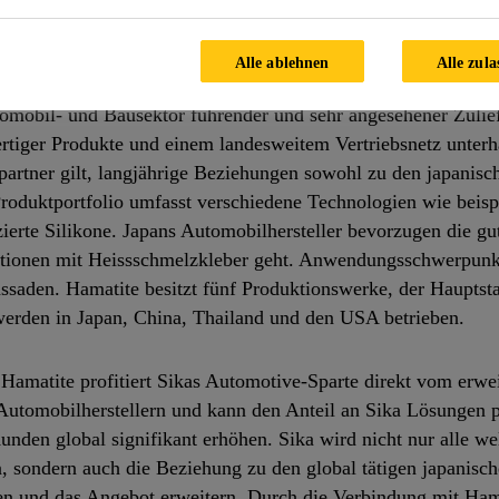
lbehörden.
Alle ablehnen
Alle zula
omobil- und Bausektor führender und sehr angesehener Zuliefe
iger Produkte und einem landesweitem Vertriebsnetz unterhä
spartner gilt, langjährige Beziehungen sowohl zu den japanisc
oduktportfolio umfasst verschiedene Technologien wie beisp
ierte Silikone. Japans Automobilhersteller bevorzugen die gu
tionen mit Heissschmelzkleber geht. Anwendungsschwerpunkt 
ssaden. Hamatite besitzt fünf Produktionswerke, der Hauptsta
 werden in Japan, China, Thailand und den USA betrieben.
amatite profitiert Sikas Automotive-Sparte direkt vom erwe
 Automobilherstellern und kann den Anteil an Sika Lösungen
unden global signifikant erhöhen. Sika wird nicht nur alle 
n, sondern auch die Beziehung zu den global tätigen japanisc
n und das Angebot erweitern. Durch die Verbindung mit Hama