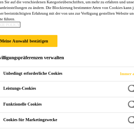
en Sie auf die verschiedenen Kategorieüberschriften, um mehr zu erfahren und unse
ardeinstellungen zu ändern. Die Blockierung bestimmter Arten von Cookies kann 
SCHÄFT IN JAPA
ner beeinträchtigten Erfahrung mit der von uns zur Verfügung gestellten Website un
te führen.
IE POLICY
Meine Auswahl bestätigen
 Dichtstoffgeschäft in Japan
illigungspräferenzen verwalten
Unbedingt erforderliche Cookies
Immer a
ie Klebstoffsparte von Yokohama Rubber Co., Lt
Leistungs-Cookies
etet Kleb- und Dichtstoffe für die Automobilin
ssert Sika deutlich ihre Position im japanische
Funktionelle Cookies
len grossen japanischen Automobilherstellern so
bstoffen für die japanische Bauindustrie. Hamati
Cookies für Marketingzwecke
 von umgerechnet CHF 160 Millionen. Die Transa