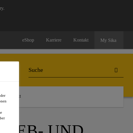
ry.
eShop
Karriere
Kontakt
My Sika
oder
Kontakt
onen
se
ber
KLEB- UND