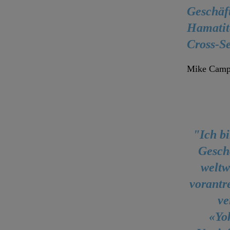
Geschäft
Hamatit
Cross-Se
Mike Campio
"Ich b
Gesch
weltw
vorantr
ve
«Yo