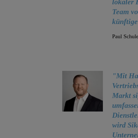
lokaler 
Team vo
künftig
Paul Schul
"Mit Ham
Vertrie
Markt s
umfassen
Dienstle
wird Si
Unterne