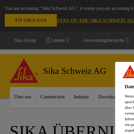
You are accessing "Sika Schweiz AG", it seems you are accessing it 
TO SIKA USA
STAY ON THE SIKA SCHWEIZ A
Sika Group
Länder
Anwendungsbereiche
Sika Schweiz AG
Date
Wenn 
Über uns
Construction
Industry
Download Center
speic
über 
verwe
Infor
ein p
SIKA ÜBERNIM
respe