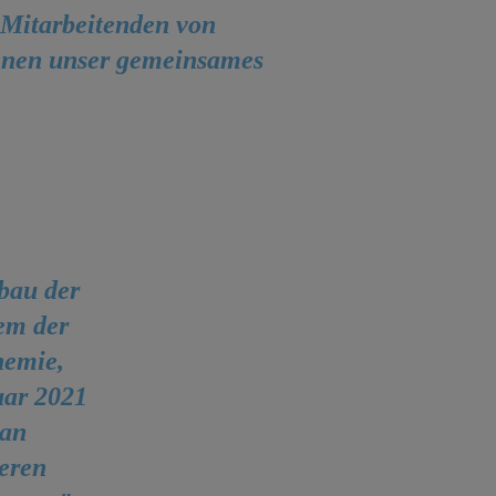
e Mitarbeitenden von
hnen unser gemeinsames
bau der
em der
hemie,
uar 2021
lan
eren