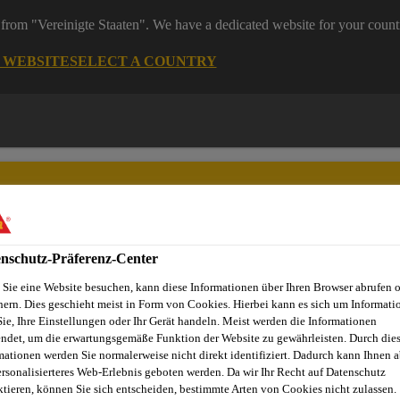
from "Vereinigte Staaten". We have a dedicated website for your count
G WEBSITE
SELECT A COUNTRY
nschutz-Präferenz-Center
Sie eine Website besuchen, kann diese Informationen über Ihren Browser abrufen 
Dienstleistungen
News
Sika Brands
Ansprechpartner
hern. Dies geschieht meist in Form von Cookies. Hierbei kann es sich um Informati
Sie, Ihre Einstellungen oder Ihr Gerät handeln. Meist werden die Informationen
ndet, um die erwartungsgemäße Funktion der Website zu gewährleisten. Durch die
mationen werden Sie normalerweise nicht direkt identifiziert. Dadurch kann Ihnen a
ersonalisierteres Web-Erlebnis geboten werden. Da wir Ihr Recht auf Datenschutz
MT FÜHRENDES 
ktieren, können Sie sich entscheiden, bestimmte Arten von Cookies nicht zulassen.