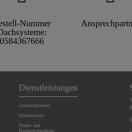
estell-Nummer
Ansprechpartn
Dachsysteme:
0584367666
Dienstleistungen
T
Ansprechpartner
8
Händlersuche
T
Planer- und
Bauherrenberatung