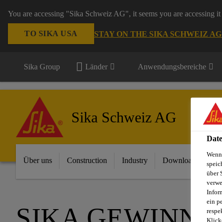
You are accessing "Sika Schweiz AG", it seems you are accessing it 
TO SIKA USA
STAY ON THE SIKA SCHWEIZ A
Sika Group
Länder
Anwendungsbereiche
Sika Schweiz AG
Date
Wenn 
Über uns
Construction
Industry
Download Center
speic
über 
verwe
Infor
ein p
SIKA GEWINNT
respe
Klick