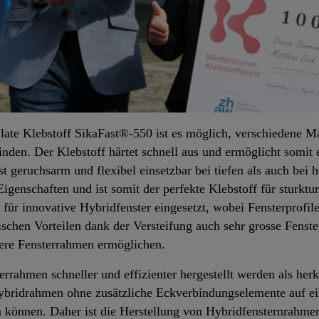
ylate Klebstoff SikaFast®-550 ist es möglich, verschiedene M
den. Der Klebstoff härtet schnell aus und ermöglicht somit e
 geruchsarm und flexibel einsetzbar bei tiefen als auch bei 
 Eigenschaften und ist somit der perfekte Klebstoff für sturkt
für innovative Hybridfenster eingesetzt, wobei Fensterprofi
ischen Vorteilen dank der Versteifung auch sehr grosse Fens
ntere Fensterrahmen ermöglichen.
rrahmen schneller und effizienter hergestellt werden als he
bridrahmen ohne zusätzliche Eckverbindungselemente auf ei
können. Daher ist die Herstellung von Hybridfensternrahmen r