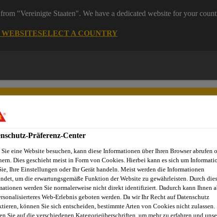
from "Vereinigte Staaten". We have a dedicated website for your count
G WEBSITE
SELECT A COUNTRY
nschutz-Präferenz-Center
Sie eine Website besuchen, kann diese Informationen über Ihren Browser abrufen 
Dienstleistungen
News
Sika Brands
Ansprechpartner
hern. Dies geschieht meist in Form von Cookies. Hierbei kann es sich um Informati
Sie, Ihre Einstellungen oder Ihr Gerät handeln. Meist werden die Informationen
ndet, um die erwartungsgemäße Funktion der Website zu gewährleisten. Durch die
mationen werden Sie normalerweise nicht direkt identifiziert. Dadurch kann Ihnen a
ersonalisierteres Web-Erlebnis geboten werden. Da wir Ihr Recht auf Datenschutz
 KLEBSTOFFPREI
ktieren, können Sie sich entscheiden, bestimmte Arten von Cookies nicht zulassen.
en Sie auf die verschiedenen Kategorieüberschriften, um mehr zu erfahren und unse