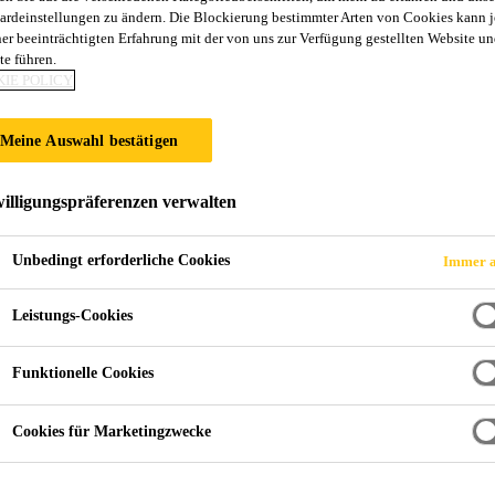
ardeinstellungen zu ändern. Die Blockierung bestimmter Arten von Cookies kann 
GINEERING, WI
ner beeinträchtigten Erfahrung mit der von uns zur Verfügung gestellten Website un
te führen.
IE POLICY
Meine Auswahl bestätigen
HAW School of Engineering, Winterthur
illigungspräferenzen verwalten
Unbedingt erforderliche Cookies
Immer a
ur-elastischen Acrylate Klebstoff zur Herstellun
Leistungs-Cookies
ckelt. Das neue Produkt, SikaFast®-550, wurde
sgezeichnet. Im Rahmen der Winterthurer Klebs
Funktionelle Cookies
s and Process Engineering der ZHAW School of 
Cookies für Marketingzwecke
stoffe und Klebetechnologien in der Schweiz u
ffentlichkeit.