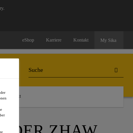
ry.
eShop
Karriere
Kontakt
My Sika
oder
Kontakt
onen
se
ber
S DER ZHAW
re