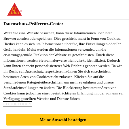
You are accessing "Sika Schweiz AG", it seems you are
accessing it from "Vereinigte Staaten". We have a dedicated
website for your country.
Datenschutz-Präferenz-Center
TO
Wenn Sie eine Website besuchen, kann diese Informationen über Ihren
STAY ON THE SIKA
SELECT A
Browser abrufen oder speichern. Dies geschieht meist in Form von Cookies.
SIKA
SCHWEIZ AG WEBSITE
COUNTRY
Hierbei kann es sich um Informationen über Sie, Ihre Einstellungen oder Ihr
USA
Gerät handeln. Meist werden die Informationen verwendet, um die
erwartungsgemäße Funktion der Website zu gewährleisten. Durch diese
Informationen werden Sie normalerweise nicht direkt identifiziert. Dadurch
Sika Schweiz AG
kann Ihnen aber ein personalisierteres Web-Erlebnis geboten werden. Da wir
Ihr Recht auf Datenschutz respektieren, können Sie sich entscheiden,
bestimmte Arten von Cookies nicht zulassen. Klicken Sie auf die
verschiedenen Kategorieüberschriften, um mehr zu erfahren und unsere
Standardeinstellungen zu ändern. Die Blockierung bestimmter Arten von
SIKA NACH
Cookies kann jedoch zu einer beeinträchtigten Erfahrung mit der von uns zur
Verfügung gestellten Website und Dienste führen.
COOKIE POLICY
ERSTEN NEUN
Meine Auswahl bestätigen
MONATEN AUF