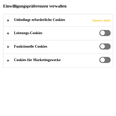
Einwilligungspräferenzen verwalten
REKORDKURS –
STARKES
Unbedingt erforderliche Cookies
Immer aktiv
Leistungs-Cookies
UMSATZ- UND
Funktionelle Cookies
EBIT-WACHSTUM
Cookies für Marketingzwecke
News
...
Sika nach ersten neun Monaten auf Rekordku
22/10/2021