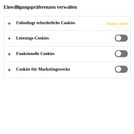
Einwilligungspräferenzen verwalten
HERSTELLER VON
ABDICHTUNGSSY
Unbedingt erforderliche Cookies
Immer aktiv
Leistungs-Cookies
STEMEN FÜR
Funktionelle Cookies
BAUWERKE UND
Cookies für Marketingzwecke
DÄCHER
News
...
Sika übernimmt führenden ägyptischen Herste