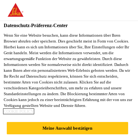
You are accessing "Sika Schweiz AG", it seems you are
accessing it from "Vereinigte Staaten". We have a dedicated
website for your country.
Datenschutz-Präferenz-Center
TO
Wenn Sie eine Website besuchen, kann diese Informationen über Ihren
STAY ON THE SIKA
SELECT A
Browser abrufen oder speichern. Dies geschieht meist in Form von Cookies.
SIKA
SCHWEIZ AG WEBSITE
COUNTRY
Hierbei kann es sich um Informationen über Sie, Ihre Einstellungen oder Ihr
USA
Gerät handeln. Meist werden die Informationen verwendet, um die
erwartungsgemäße Funktion der Website zu gewährleisten. Durch diese
Informationen werden Sie normalerweise nicht direkt identifiziert. Dadurch
Sika Schweiz AG
kann Ihnen aber ein personalisierteres Web-Erlebnis geboten werden. Da wir
Ihr Recht auf Datenschutz respektieren, können Sie sich entscheiden,
bestimmte Arten von Cookies nicht zulassen. Klicken Sie auf die
verschiedenen Kategorieüberschriften, um mehr zu erfahren und unsere
Standardeinstellungen zu ändern. Die Blockierung bestimmter Arten von
SIKA ÜBERNIMMT
Cookies kann jedoch zu einer beeinträchtigten Erfahrung mit der von uns zur
Verfügung gestellten Website und Dienste führen.
COOKIE POLICY
FÜHRENDEN
Meine Auswahl bestätigen
ÄGYPTISCHEN