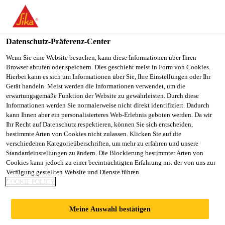
You are accessing "Sika Schweiz AG", it seems you are
accessing it from "Vereinigte Staaten". We have a dedicated
website for your country.
Datenschutz-Präferenz-Center
TO
Wenn Sie eine Website besuchen, kann diese Informationen über Ihren
STAY ON THE SIKA
SELECT A
Browser abrufen oder speichern. Dies geschieht meist in Form von Cookies.
SIKA
SCHWEIZ AG WEBSITE
COUNTRY
Hierbei kann es sich um Informationen über Sie, Ihre Einstellungen oder Ihr
USA
Gerät handeln. Meist werden die Informationen verwendet, um die
erwartungsgemäße Funktion der Website zu gewährleisten. Durch diese
Informationen werden Sie normalerweise nicht direkt identifiziert. Dadurch
Sika Schweiz AG
kann Ihnen aber ein personalisierteres Web-Erlebnis geboten werden. Da wir
Ihr Recht auf Datenschutz respektieren, können Sie sich entscheiden,
bestimmte Arten von Cookies nicht zulassen. Klicken Sie auf die
verschiedenen Kategorieüberschriften, um mehr zu erfahren und unsere
Standardeinstellungen zu ändern. Die Blockierung bestimmter Arten von
REKORDERGEBNI
Cookies kann jedoch zu einer beeinträchtigten Erfahrung mit der von uns zur
Verfügung gestellten Website und Dienste führen.
COOKIE POLICY
SSE BEI UMSATZ,
Meine Auswahl bestätigen
GEWINN UND