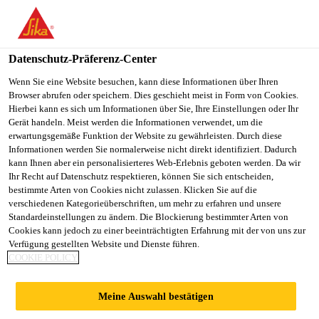
You are accessing "Sika Schweiz AG", it seems you are
accessing it from "Vereinigte Staaten". We have a dedicated
website for your country.
Datenschutz-Präferenz-Center
TO
Wenn Sie eine Website besuchen, kann diese Informationen über Ihren
STAY ON THE SIKA
SELECT A
Browser abrufen oder speichern. Dies geschieht meist in Form von Cookies.
SIKA
SCHWEIZ AG WEBSITE
COUNTRY
Hierbei kann es sich um Informationen über Sie, Ihre Einstellungen oder Ihr
USA
Gerät handeln. Meist werden die Informationen verwendet, um die
erwartungsgemäße Funktion der Website zu gewährleisten. Durch diese
Informationen werden Sie normalerweise nicht direkt identifiziert. Dadurch
Sika Schweiz AG
kann Ihnen aber ein personalisierteres Web-Erlebnis geboten werden. Da wir
Ihr Recht auf Datenschutz respektieren, können Sie sich entscheiden,
bestimmte Arten von Cookies nicht zulassen. Klicken Sie auf die
verschiedenen Kategorieüberschriften, um mehr zu erfahren und unsere
Standardeinstellungen zu ändern. Die Blockierung bestimmter Arten von
SIKA ERWEITERT
Cookies kann jedoch zu einer beeinträchtigten Erfahrung mit der von uns zur
Verfügung gestellten Website und Dienste führen.
COOKIE POLICY
PRODUKTIONSKA
Meine Auswahl bestätigen
PAZITÄTEN IN