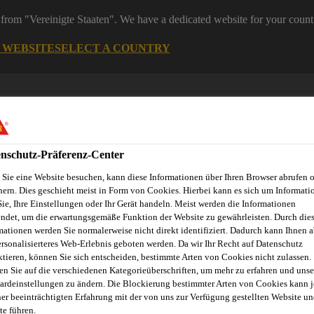
from "Vereinigte Staaten". We have a dedicated website for your count
G WEBSITE
SELECT A COUNTRY
nschutz-Präferenz-Center
Sie eine Website besuchen, kann diese Informationen über Ihren Browser abrufen 
hern. Dies geschieht meist in Form von Cookies. Hierbei kann es sich um Informati
Sie, Ihre Einstellungen oder Ihr Gerät handeln. Meist werden die Informationen
ndet, um die erwartungsgemäße Funktion der Website zu gewährleisten. Durch die
Dienstleistungen
News
Sika Brands
Ansprechpartner
mationen werden Sie normalerweise nicht direkt identifiziert. Dadurch kann Ihnen a
ersonalisierteres Web-Erlebnis geboten werden. Da wir Ihr Recht auf Datenschutz
ktieren, können Sie sich entscheiden, bestimmte Arten von Cookies nicht zulassen.
en Sie auf die verschiedenen Kategorieüberschriften, um mehr zu erfahren und unse
ardeinstellungen zu ändern. Die Blockierung bestimmter Arten von Cookies kann 
RT PRODUKTION
ner beeinträchtigten Erfahrung mit der von uns zur Verfügung gestellten Website un
te führen.