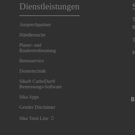
Dienstleistungen
T
Ansprechpartner
8
Händlersuche
T
Planer- und
Bauherrenberatung
K
Betonservice
Dosiertechnik
Sika® CarboDur®
Bemessungs-Software
Sika Apps
Gender Disclaimer
Sika Trust Line