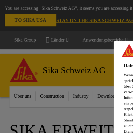
You are accessing "Sika Schweiz AG", it seems you are accessing it 
TO SIKA USA
STAY ON THE SIKA SCHWEIZ A
Sika Group
Länder
Anwendungsbereiche
Date
Sika Schweiz AG
Wenn 
speic
über 
verwe
Über uns
Construction
Industry
Download Center
Infor
ein p
respe
Klick
Stand
SIKA ERWEITE
zu ei
Diens