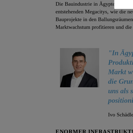
Die Bauindustrie in Ägypten wächst
entstehenden Megacitys, wie die ne
Bauprojekte in den Ballungsräumen 
Marktwachstum profitieren und die 
"In Ägy
Produkti
Markt wi
die Gru
uns als 
position
Ivo Schädl
ENORMER INFRASTRUK