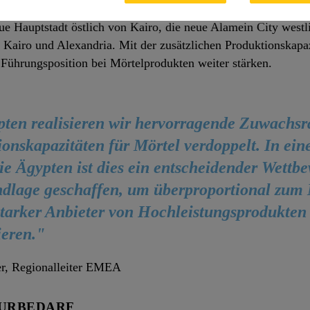
 rasant. Die wichtigsten Treiber der Nachfrage nach Baustoff
ue Hauptstadt östlich von Kairo, die neue Alamein City westl
Kairo und Alexandria. Mit der zusätzlichen Produktionskapa
Führungsposition bei Mörtelprodukten weiter stärken.
pten realisieren wir hervorragende Zuwachsr
onskapazitäten für Mörtel verdoppelt. In ei
e Ägypten ist dies ein entscheidender Wettbe
ndlage geschaffen, um überproportional zum
starker Anbieter von Hochleistungsprodukten 
ieren."
er, Regionalleiter EMEA
TURBEDARF