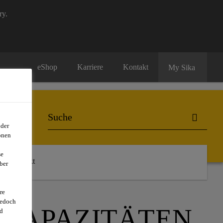
ry.
eShop
Karriere
Kontakt
My Sika
oder
onen
se
Kontakt
ber
re
jedoch
SKAPAZITÄTEN
d