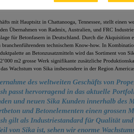
fts mit Hauptsitz in Chattanooga, Tennessee, stellt einen wei
h den Übernahmen von Radmix, Australien, und FRC Industrie
lage für Betonfasern in Deutschland. Durch die Akquisition e
zu branchenführendem technischem Know-how. In Kombinatio
oduktpalette an Betonzusatzmitteln wird das Sortiment von Si
12’000 m2 grosse Werk signifikante zusätzliche Produktionska
 das Wachstum von Sika insbesondere in der Region Americas
ernahme des weltweiten Geschäfts von Prop
h passt hervorragend in das aktuelle Portfoli
nden und neuen Sika Kunden innerhalb des M
rtbeton und Betonelementen einen grossen M
h gilt als Industriestandard für Qualität und
eil von Sika ist, sehen wir enorme Wachstum