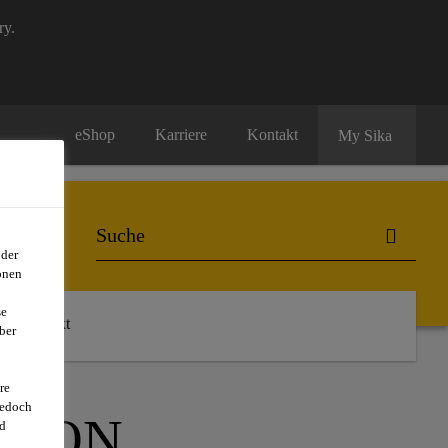
ry.
eShop
Karriere
Kontakt
My Sika
oder
onen
se
Kontakt
ber
re
jedoch
 VON
d