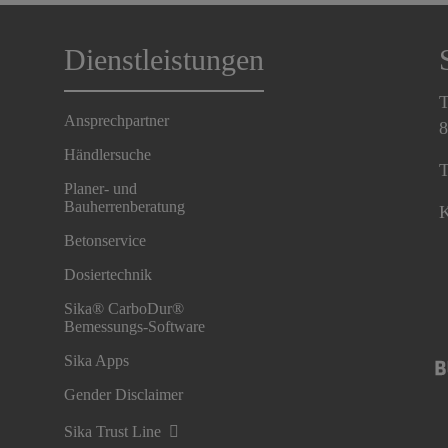
Dienstleistungen
T
Ansprechpartner
8
Händlersuche
T
Planer- und
Bauherrenberatung
K
Betonservice
Dosiertechnik
Sika® CarboDur®
Bemessungs-Software
Sika Apps
Gender Disclaimer
Sika Trust Line