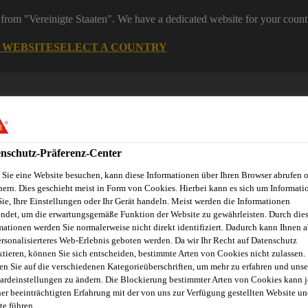
from "Vereinigte Staaten". We have a dedicated website for your count
G WEBSITE
SELECT A COUNTRY
nschutz-Präferenz-Center
Sie eine Website besuchen, kann diese Informationen über Ihren Browser abrufen 
hern. Dies geschieht meist in Form von Cookies. Hierbei kann es sich um Informati
Sie, Ihre Einstellungen oder Ihr Gerät handeln. Meist werden die Informationen
ndet, um die erwartungsgemäße Funktion der Website zu gewährleisten. Durch die
Dienstleistungen
News
Sika Brands
Ansprechpartner
mationen werden Sie normalerweise nicht direkt identifiziert. Dadurch kann Ihnen a
ersonalisierteres Web-Erlebnis geboten werden. Da wir Ihr Recht auf Datenschutz
ktieren, können Sie sich entscheiden, bestimmte Arten von Cookies nicht zulassen.
en Sie auf die verschiedenen Kategorieüberschriften, um mehr zu erfahren und unse
ardeinstellungen zu ändern. Die Blockierung bestimmter Arten von Cookies kann 
MT HERSTELLER
ner beeinträchtigten Erfahrung mit der von uns zur Verfügung gestellten Website un
te führen.