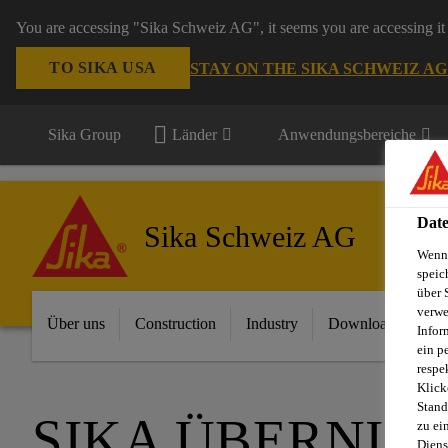
You are accessing "Sika Schweiz AG", it seems you are accessing it 
TO SIKA USA
STAY ON THE SIKA SCHWEIZ A
Sika Group
Länder
Anwendungsbereiche
Date
Sika Schweiz AG
Wenn 
speic
über 
verwe
Über uns
Construction
Industry
Download Center
Infor
ein p
respe
Klick
Stand
SIKA ÜBERNIM
zu ei
Diens